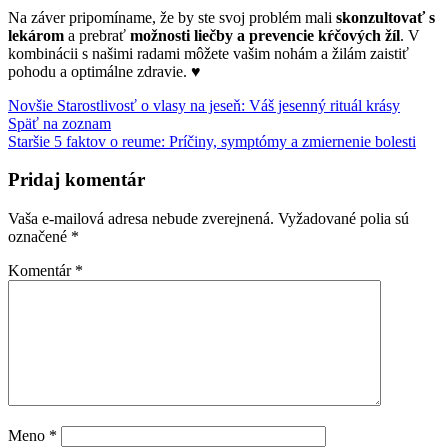
Na záver pripomíname, že by ste svoj problém mali
skonzultovať s
lekárom
a prebrať
možnosti liečby a prevencie kŕčových žíl
. V
kombinácii s našimi radami môžete vašim nohám a žilám zaistiť
pohodu a optimálne zdravie. ♥️
Novšie
Starostlivosť o vlasy na jeseň: Váš jesenný rituál krásy
Späť na zoznam
Staršie
5 faktov o reume: Príčiny, symptómy a zmiernenie bolesti
Pridaj komentár
Vaša e-mailová adresa nebude zverejnená.
Vyžadované polia sú
označené
*
Komentár
*
Meno
*