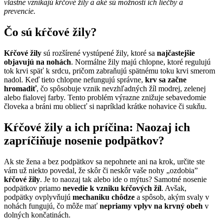
vlastne vznikajú kŕčové žily a aké sú možnosti ich liečby a
prevencie.
Čo sú kŕčové žily?
Kŕčové žily
sú rozšírené vystúpené žily, ktoré sa
najčastejšie
objavujú na nohách
. Normálne žily majú chlopne, ktoré regulujú
tok krvi späť k srdcu, pričom zabraňujú spätnému toku krvi smerom
nadol.
Keď tieto chlopne nefungujú správne,
krv sa začne
hromadiť
, čo spôsobuje vznik nevzhľadných žíl modrej, zelenej
alebo fialovej farby. Tento problém výrazne znižuje sebavedomie
človeka a bráni mu obliecť si napríklad krátke nohavice či sukňu.
Kŕčové žily a ich príčina: Naozaj ich
zapríčiňuje nosenie podpätkov?
Ak ste žena a bez podpätkov sa nepohnete ani na krok, určite ste
vám už niekto povedal, že skôr či neskôr vaše nohy
„
ozdobia”
kŕčové žily
. Je to naozaj tak alebo ide o mýtus?
Samotné nosenie
podpätkov priamo
nevedie k vzniku kŕčových žíl
. Avšak,
podpätky ovplyvňujú
mechaniku chôdze
a spôsob, akým svaly v
nohách fungujú, čo môže mať
nepriamy vplyv na krvný obeh
v
dolných končatinách.