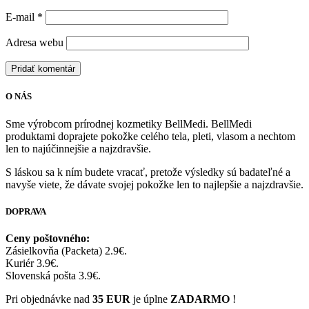
E-mail
*
Adresa webu
O NÁS
Sme výrobcom prírodnej kozmetiky BellMedi. BellMedi
produktami doprajete pokožke celého tela, pleti, vlasom a nechtom
len to najúčinnejšie a najzdravšie.
S láskou sa k ním budete vracať, pretože výsledky sú badateľné a
navyše viete, že dávate svojej pokožke len to najlepšie a najzdravšie.
DOPRAVA
Ceny poštovného:
Zásielkovňa (Packeta) 2.9€.
Kuriér 3.9€.
Slovenská pošta 3.9€.
Pri objednávke nad
35 EUR
je úplne
ZADARMO
!