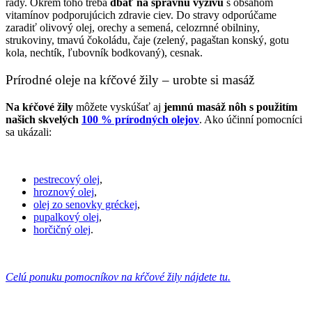
rady. Okrem toho treba
dbať na správnu výživu
s obsahom
vitamínov podporujúcich zdravie ciev. Do stravy odporúčame
zaradiť olivový olej, orechy a semená, celozrnné obilniny,
strukoviny, tmavú čokoládu, čaje (zelený, pagaštan konský, gotu
kola, nechtík, ľubovník bodkovaný), cesnak.
Prírodné oleje na kŕčové žily – urobte si masáž
Na kŕčové žily
môžete vyskúšať aj
jemnú masáž nôh s použitím
našich skvelých
100 % prírodných olejov
. Ako účinní pomocníci
sa ukázali:
pestrecový olej
,
hroznový olej
,
olej zo senovky gréckej
,
pupalkový olej
,
horčičný olej
.
Celú ponuku pomocníkov na kŕčové žily nájdete tu.