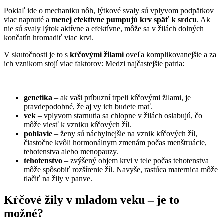
Pokiaľ ide o mechaniku nôh, lýtkové svaly sú vplyvom podpätkov
viac napnuté a
menej efektívne pumpujú krv späť k srdcu
. Ak
nie sú svaly lýtok aktívne a efektívne, môže sa v žilách dolných
končatín hromadiť viac krvi.
V skutočnosti je to s
kŕčovými žilami
oveľa komplikovanejšie a za
ich vznikom stojí viac faktorov: Medzi najčastejšie patria:
genetika
– ak vaši príbuzní trpeli kŕčovými žilami, je
pravdepodobné, že aj vy ich budete mať.
vek
– vplyvom starnutia sa chlopne v žilách oslabujú, čo
môže viesť k vzniku kŕčových žíl.
pohlavie
– ženy sú náchylnejšie na vznik kŕčových žíl,
čiastočne kvôli hormonálnym zmenám počas menštruácie,
tehotenstva alebo menopauzy.
tehotenstvo
– zvýšený objem krvi v tele počas tehotenstva
môže spôsobiť rozšírenie žíl. Navyše, rastúca maternica môže
tlačiť na žily v panve.
Kŕčové žily v mladom veku – je to
možné?