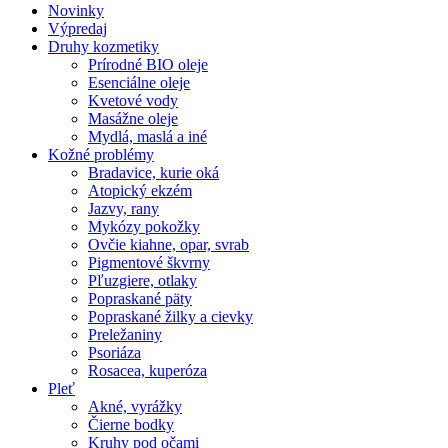
Novinky
Výpredaj
Druhy kozmetiky
Prírodné BIO oleje
Esenciálne oleje
Kvetové vody
Masážne oleje
Mydlá, maslá a iné
Kožné problémy
Bradavice, kurie oká
Atopický ekzém
Jazvy, rany
Mykózy pokožky
Ovčie kiahne, opar, svrab
Pigmentové škvrny
Pľuzgiere, otlaky
Popraskané päty
Popraskané žilky a cievky
Preležaniny
Psoriáza
Rosacea, kuperóza
Pleť
Akné, vyrážky
Čierne bodky
Kruhy pod očami