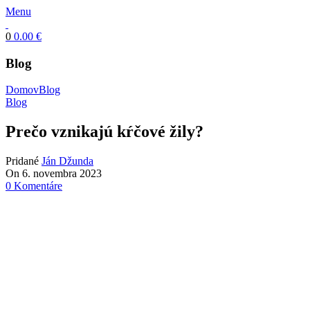
Menu
0
0.00
€
Blog
Domov
Blog
Blog
Prečo vznikajú kŕčové žily?
Pridané
Ján Džunda
On 6. novembra 2023
0
Komentáre