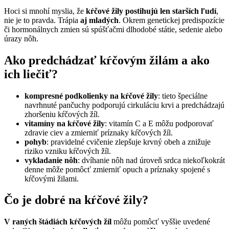
Hoci si mnohí myslia, že
kŕčové žily postihujú len starších ľudí
,
nie je to pravda. Trápia
aj mladých
. Okrem genetickej predispozície
či hormonálnych zmien sú spúšťačmi dlhodobé státie, sedenie alebo
úrazy nôh.
Ako predchádzať kŕčovým žilám a ako
ich liečiť?
kompresné podkolienky na kŕčové žily
: tieto špeciálne
navrhnuté pančuchy podporujú cirkuláciu krvi a predchádzajú
zhoršeniu kŕčových žíl.
vitamíny na kŕčové žily
: vitamín C a E môžu podporovať
zdravie ciev a zmierniť príznaky kŕčových žíl.
pohyb
: pravidelné cvičenie zlepšuje krvný obeh a znižuje
riziko vzniku kŕčových žíl.
vykladanie nôh
: dvíhanie nôh nad úroveň srdca niekoľkokrát
denne môže pomôcť zmierniť opuch a príznaky spojené s
kŕčovými žilami.
Čo je dobré na kŕčové žily?
V raných štádiách kŕčových žíl
môžu pomôcť vyššie uvedené