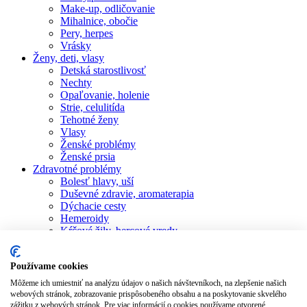
Make-up, odličovanie
Mihalnice, obočie
Pery, herpes
Vrásky
Ženy, deti, vlasy
Detská starostlivosť
Nechty
Opaľovanie, holenie
Strie, celulitída
Tehotné ženy
Vlasy
Ženské problémy
Ženské prsia
Zdravotné problémy
Bolesť hlavy, uší
Duševné zdravie, aromaterapia
Dýchacie cesty
Hemeroidy
Kŕčové žily, bercové vredy
Posilnenie imunity
Potenie
Používame cookies
Reuma, bolesti kĺbov
Ústna dutina
Môžeme ich umiestniť na analýzu údajov o našich návštevníkoch, na zlepšenie našich
Žaludočná nevoľnosť
webových stránok, zobrazovanie prispôsobeného obsahu a na poskytovanie skvelého
zážitku z webových stránok. Pre viac informácií o cookies používame otvorené