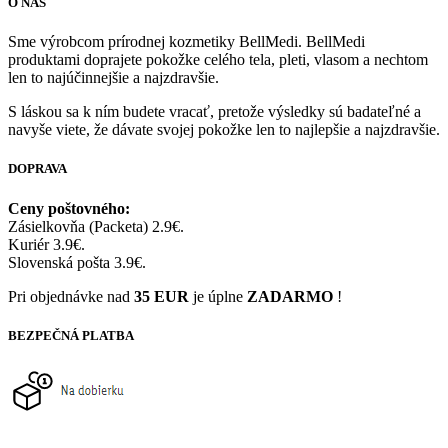
O NÁS
Sme výrobcom prírodnej kozmetiky BellMedi. BellMedi
produktami doprajete pokožke celého tela, pleti, vlasom a nechtom
len to najúčinnejšie a najzdravšie.
S láskou sa k ním budete vracať, pretože výsledky sú badateľné a
navyše viete, že dávate svojej pokožke len to najlepšie a najzdravšie.
DOPRAVA
Ceny poštovného:
Zásielkovňa (Packeta) 2.9€.
Kuriér 3.9€.
Slovenská pošta 3.9€.
Pri objednávke nad
35 EUR
je úplne
ZADARMO
!
BEZPEČNÁ PLATBA