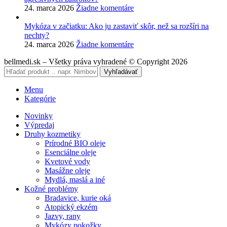
24. marca 2026
Žiadne komentáre
Mykóza v začiatku: Ako ju zastaviť skôr, než sa rozšíri na
nechty?
24. marca 2026
Žiadne komentáre
bellmedi.sk – Všetky práva vyhradené © Copyright 2026
Vyhľadávať
Menu
Kategórie
Novinky
Výpredaj
Druhy kozmetiky
Prírodné BIO oleje
Esenciálne oleje
Kvetové vody
Masážne oleje
Mydlá, maslá a iné
Kožné problémy
Bradavice, kurie oká
Atopický ekzém
Jazvy, rany
Mykózy pokožky