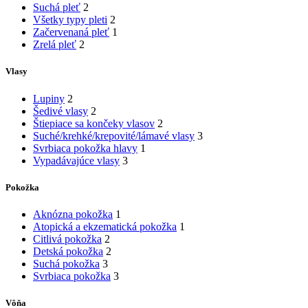
Suchá pleť
2
Všetky typy pleti
2
Začervenaná pleť
1
Zrelá pleť
2
Vlasy
Lupiny
2
Šedivé vlasy
2
Štiepiace sa končeky vlasov
2
Suché/krehké/krepovité/lámavé vlasy
3
Svrbiaca pokožka hlavy
1
Vypadávajúce vlasy
3
Pokožka
Aknózna pokožka
1
Atopická a ekzematická pokožka
1
Citlivá pokožka
2
Detská pokožka
2
Suchá pokožka
3
Svrbiaca pokožka
3
Vôňa