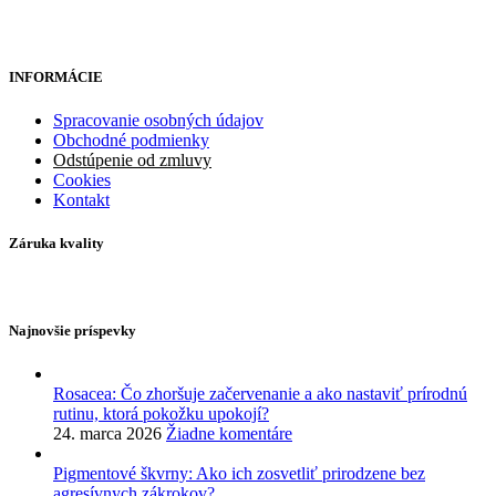
INFORMÁCIE
Spracovanie osobných údajov
Obchodné podmienky
Odstúpenie od zmluvy
Cookies
Kontakt
Záruka kvality
Najnovšie príspevky
Rosacea: Čo zhoršuje začervenanie a ako nastaviť prírodnú
rutinu, ktorá pokožku upokojí?
24. marca 2026
Žiadne komentáre
Pigmentové škvrny: Ako ich zosvetliť prirodzene bez
agresívnych zákrokov?