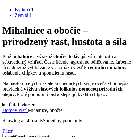
Bylinná
1
Zemitá
1
Mihalnice a obočie –
prirodzený rast, hustota a sila
Plné
mihalnice
a výrazné
obočie
dodávajú tvári intenzitu a
sebavedomý vzhľad. Časté líčenie, agresívne odličovanie, farbenie
či nadmerné vytrhávanie však môžu viesť k
rednutiu mihalníc
,
oslabeniu chĺpkov a spomaleniu rastu.
Namiesto umelých rias alebo chemických sér je oveľa vhodnejšia
pravidelná
výživa vlasových folikulov pomocou prírodných
olejov
, ktoré podporujú rast a zlepšujú kvalitu chĺpkov.
Čítať viac ▼
Domov
Pleť
Mihalnice, obočie
Showing all 4 results
Sorted by popularity
Filter