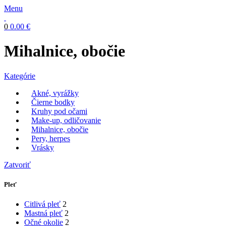
Menu
0
0.00
€
Mihalnice, obočie
Kategórie
Akné, vyrážky
Čierne bodky
Kruhy pod očami
Make-up, odličovanie
Mihalnice, obočie
Pery, herpes
Vrásky
Zatvoriť
Pleť
Citlivá pleť
2
Mastná pleť
2
Očné okolie
2