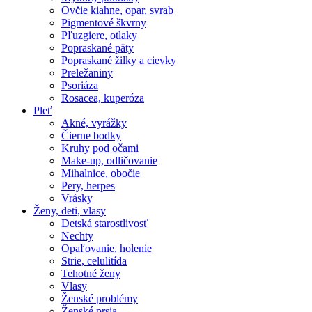
Ovčie kiahne, opar, svrab
Pigmentové škvrny
Pľuzgiere, otlaky
Popraskané päty
Popraskané žilky a cievky
Preležaniny
Psoriáza
Rosacea, kuperóza
Pleť
Akné, vyrážky
Čierne bodky
Kruhy pod očami
Make-up, odličovanie
Mihalnice, obočie
Pery, herpes
Vrásky
Ženy, deti, vlasy
Detská starostlivosť
Nechty
Opaľovanie, holenie
Strie, celulitída
Tehotné ženy
Vlasy
Ženské problémy
Ženské prsia