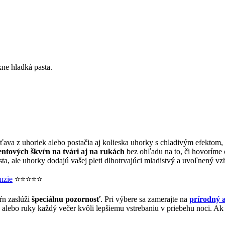
kne hladká pasta.
šťava z uhoriek alebo postačia aj kolieska uhorky s chladivým efektom,
ntových škvŕn na tvári aj na rukách
bez ohľadu na to, či hovoríme 
esta, ale uhorky dodajú vašej pleti dlhotrvajúci mladistvý a uvoľnený
nzie
⭐⭐⭐⭐⭐
ŕn zaslúži
špeciálnu pozornosť
. Pri výbere sa zamerajte na
prírodný a
alebo ruky každý večer kvôli lepšiemu vstrebaniu v priebehu noci. Ak v