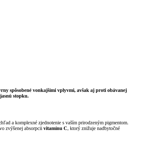
kvrny spôsobené vonkajšími vplyvmi, avšak aj proti obávanej
 jasnú stopku.
í vzhľad a komplexné zjednotenie s vaším prirodzeným pigmentom.
vo zvýšenej absorpcii
vitamínu C
, ktorý znižuje nadbytočné