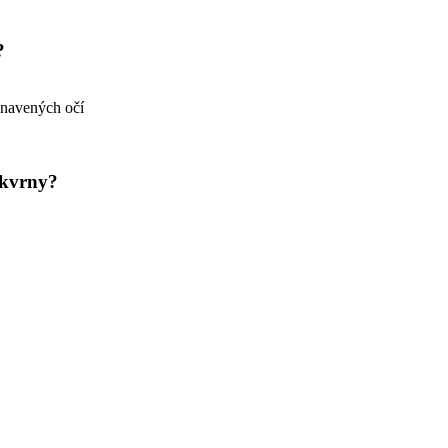
y?
unavených očí
 škvrny?