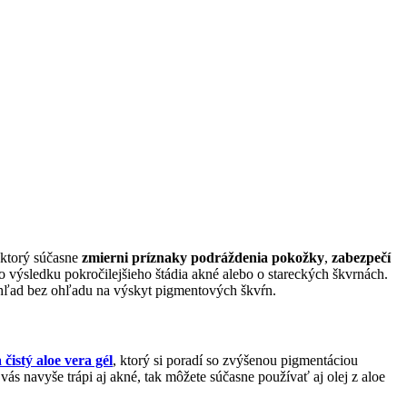
 ktorý súčasne
zmierni príznaky podráždenia pokožky
,
zabezpečí
o výsledku pokročilejšieho štádia akné alebo o stareckých škvrnách.
 vzhľad bez ohľadu na výskyt pigmentových škvŕn.
 čistý aloe vera gél
, ktorý si poradí so zvýšenou pigmentáciou
ás navyše trápi aj akné, tak môžete súčasne používať aj olej z aloe