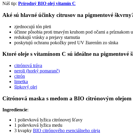
Náš tip:
Prírodný BIO olej vitamín C
Aké sú hlavné účinky citrusov na pigmentové škvrn
zjednocujú tón pleti
účinne pôsobia proti tmavým kruhom pod očami a príznakom 
redukujú vrásky a prejavy starnutia
poskytujú ochranu pokožky pred UV žiarením zo slnka
Ktoré oleje s vitamínom C sú ideálne na pigmentové
citrónová tráva
neroli (horký pomaranč)
citrón
limetka
šípkový olej
Citrónová maska s medom a BIO citrónovým olejom
Ingrediencie
:
1 polievková lyžica citrónovej šťavy
1 polievková lyžica medu
3 kvapky
BIO citrónového esenciálneho oleja