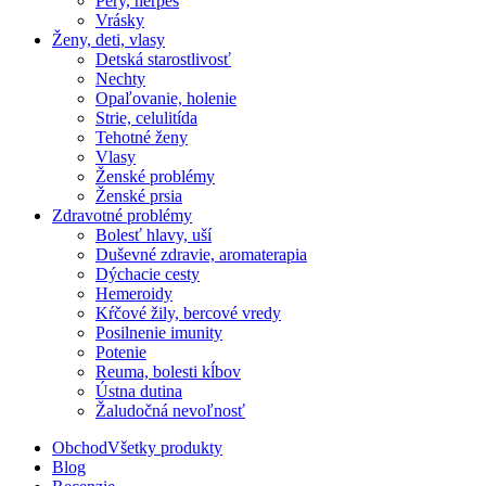
Pery, herpes
Vrásky
Ženy, deti, vlasy
Detská starostlivosť
Nechty
Opaľovanie, holenie
Strie, celulitída
Tehotné ženy
Vlasy
Ženské problémy
Ženské prsia
Zdravotné problémy
Bolesť hlavy, uší
Duševné zdravie, aromaterapia
Dýchacie cesty
Hemeroidy
Kŕčové žily, bercové vredy
Posilnenie imunity
Potenie
Reuma, bolesti kĺbov
Ústna dutina
Žaludočná nevoľnosť
Obchod
Všetky produkty
Blog