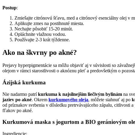
Postup
:
Zmiešajte citrónovú šťavu, med a citrónový esenciálny olej v m
Aplikujte zmes na postihnuté miesta.
Nechajte pôsobiť 15-20 minút.
Opláchnite vlažnou vodou.
Používajte 2-3 krát týždenne.
Ako na škvrny po akné?
Prejavy hyperpigmentácie sa môžu objaviť aj v súvislosti so závažne
olejom v rámci starostlivosti o aknóznu pleť a predovšetkým o pozos
Ázijská kurkuma
Nie nadarmo patrí
kurkuma k najsilnejším liečivým bylinám
na sve
jaziev po akné
. Okrem
kurkumového oleja
, môžete siahnuť aj po
k
od príznakov svrbenia v dôsledku pretrvávajúceho zápalu, citlivosti
fľakov po akné.
Kurkumová maska s jogurtom a BIO gerániovým ol
Ingrediencie: