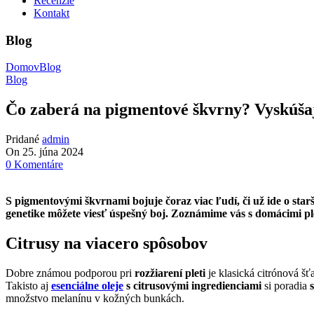
Recenzie
Kontakt
Blog
Domov
Blog
Blog
Čo zaberá na pigmentové škvrny? Vyskúša
Pridané
admin
On 25. júna 2024
0
Komentáre
S pigmentovými škvrnami bojuje čoraz viac ľudí, či už ide o star
genetike môžete viesť úspešný boj. Zoznámime vás s domácimi 
Citrusy na viacero spôsobov
Dobre známou podporou pri
rozžiarení pleti
je klasická citrónová š
Takisto aj
esenciálne oleje
s citrusovými ingredienciami
si poradia
množstvo melanínu v kožných bunkách.