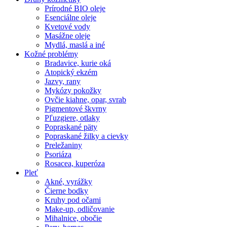
Prírodné BIO oleje
Esenciálne oleje
Kvetové vody
Masážne oleje
Mydlá, maslá a iné
Kožné problémy
Bradavice, kurie oká
Atopický ekzém
Jazvy, rany
Mykózy pokožky
Ovčie kiahne, opar, svrab
Pigmentové škvrny
Pľuzgiere, otlaky
Popraskané päty
Popraskané žilky a cievky
Preležaniny
Psoriáza
Rosacea, kuperóza
Pleť
Akné, vyrážky
Čierne bodky
Kruhy pod očami
Make-up, odličovanie
Mihalnice, obočie