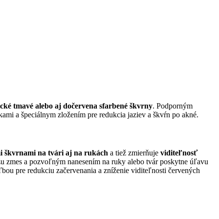
ické tmavé alebo aj dočervena sfarbené škvrny
. Podporným
kami a špeciálnym zložením pre redukcia jaziev a škvŕn po akné.
 škvrnami na tvári aj na rukách
a tiež zmierňuje
viditeľnosť
ežu zmes a pozvoľným nanesením na ruky alebo tvár poskytne úľavu
ľbou pre redukciu začervenania a zníženie viditeľnosti červených