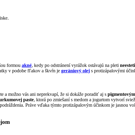
iske.
jšou formou
akné
, kedy po odstránení vyrážok ostávajú na pleti
neestet
tatky v podobe fľakov a škvŕn je
gerániový olej
s protizápalovými účin
te a možno vás ani neprekvapí, že si dokáže poradiť aj s
pigmentovými
urkumovej paste
, ktorá po zmiešaní s medom a jogurtom vytvorí svi
 a podráždenia. Práve vďaka týmto protizápalovým účinkom je jasnou vo
ejom