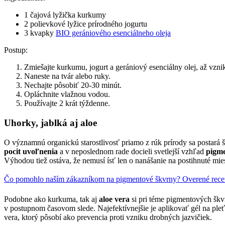
1 čajová lyžička kurkumy
2 polievkové lyžice prírodného jogurtu
3 kvapky
BIO gerániového esenciálneho oleja
Postup:
Zmiešajte kurkumu, jogurt a gerániový esenciálny olej, až vzni
Naneste na tvár alebo ruky.
Nechajte pôsobiť 20-30 minút.
Opláchnite vlažnou vodou.
Používajte 2 krát týždenne.
Uhorky, jablká aj aloe
O významnú organickú starostlivosť priamo z rúk prírody sa postará 
pocit uvoľnenia
a v neposlednom rade docieli svetlejší vzhľad
pigme
Výhodou tiež ostáva, že nemusí ísť len o nanášanie na postihnuté mi
Čo pomohlo naším zákazníkom na pigmentové škvrny? Overené rece
Podobne ako kurkuma, tak aj
aloe vera
si pri téme pigmentových škv
v postupnom časovom slede. Najefektívnejšie je aplikovať gél na pleť 
vera, ktorý pôsobí ako prevencia proti vzniku drobných jazvičiek.