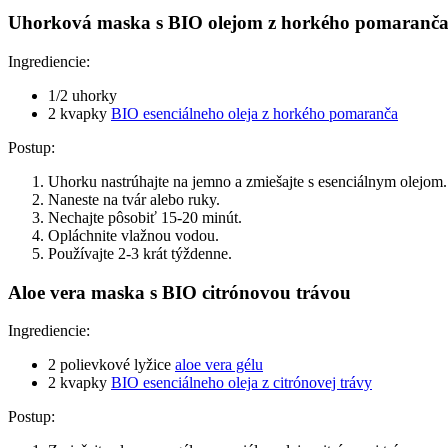
Uhorková maska s BIO olejom z horkého pomaranč
Ingrediencie:
1/2 uhorky
2 kvapky
BIO esenciálneho oleja z horkého pomaranča
Postup:
Uhorku nastrúhajte na jemno a zmiešajte s esenciálnym olejom.
Naneste na tvár alebo ruky.
Nechajte pôsobiť 15-20 minút.
Opláchnite vlažnou vodou.
Používajte 2-3 krát týždenne.
Aloe vera maska s BIO citrónovou trávou
Ingrediencie:
2 polievkové lyžice
aloe vera gélu
2 kvapky
BIO esenciálneho oleja z citrónovej trávy
Postup: