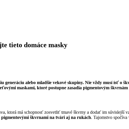
jte tieto domáce masky
šiu generáciu alebo mladšie vekové skupiny. Nie vždy musí ísť o š
pleťovými maskami, ktoré postupne zasadia pigmentovým škvrnám
ťava, ktorá má schopnosť zosvetliť tmavé škvrny a dodať im súvislejš
s pigmentovými škvrnami na tvári aj na rukách
. Tajomstvo spočíva 