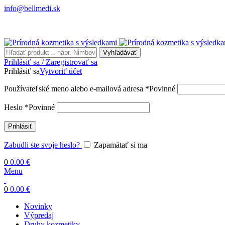
info@bellmedi.sk
Vyhľadávať
Prihlásiť sa / Zaregistrovať sa
Prihlásiť sa
Vytvoriť účet
Používateľské meno alebo e-mailová adresa
*
Povinné
Heslo
*
Povinné
Prihlásiť
Zabudli ste svoje heslo?
Zapamätať si ma
0
0.00
€
Menu
0
0.00
€
Novinky
Výpredaj
Druhy kozmetiky