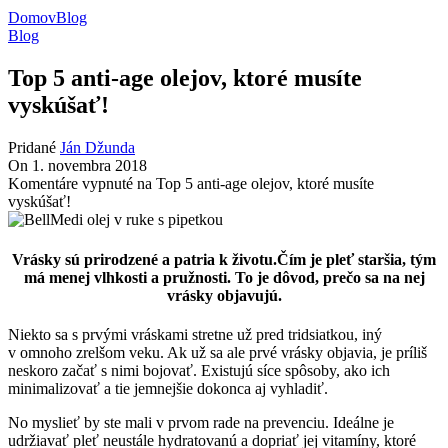
Domov
Blog
Blog
Top 5 anti-age olejov, ktoré musíte
vyskúšať!
Pridané
Ján Džunda
On 1. novembra 2018
Komentáre vypnuté
na Top 5 anti-age olejov, ktoré musíte
vyskúšať!
Vrásky sú prirodzené a patria k životu.Čím je pleť staršia, tým
má menej vlhkosti a pružnosti. To je dôvod, prečo sa na nej
vrásky objavujú.
Niekto sa s prvými vráskami stretne už pred tridsiatkou, iný
v omnoho zrelšom veku. Ak už sa ale prvé vrásky objavia, je príliš
neskoro začať s nimi bojovať. Existujú síce spôsoby, ako ich
minimalizovať a tie jemnejšie dokonca aj vyhladiť.
No myslieť by ste mali v prvom rade na prevenciu. Ideálne je
udržiavať pleť neustále hydratovanú a dopriať jej vitamíny, ktoré