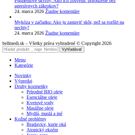
Pigmentové škvrny: Ako ich zosvetliť prirodzene bez
agresívnych zákrokov?
24. marca 2026
Žiadne komentáre
Mykóza v začiatku: Ako ju zastaviť skôr, než sa rozšíri na
nechty?
24. marca 2026
Žiadne komentáre
bellmedi.sk – Všetky práva vyhradené © Copyright 2026
Vyhľadávať
Menu
Kategórie
Novinky
Výpredaj
Druhy kozmetiky
Prírodné BIO oleje
Esenciálne oleje
Kvetové vody
Masážne oleje
Mydlá, maslá a iné
Kožné problémy
Bradavice, kurie oká
Atopický ekzém