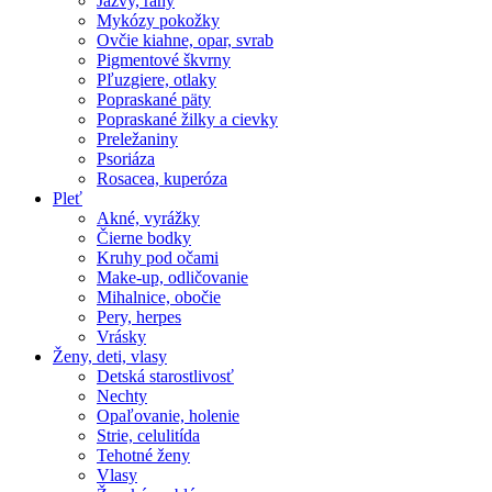
Jazvy, rany
Mykózy pokožky
Ovčie kiahne, opar, svrab
Pigmentové škvrny
Pľuzgiere, otlaky
Popraskané päty
Popraskané žilky a cievky
Preležaniny
Psoriáza
Rosacea, kuperóza
Pleť
Akné, vyrážky
Čierne bodky
Kruhy pod očami
Make-up, odličovanie
Mihalnice, obočie
Pery, herpes
Vrásky
Ženy, deti, vlasy
Detská starostlivosť
Nechty
Opaľovanie, holenie
Strie, celulitída
Tehotné ženy
Vlasy