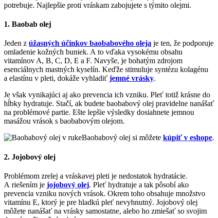
potrebuje. Najlepšie proti vráskam zabojujete s týmito olejmi.
1. Baobab olej
Jeden z
úžasných účinkov baobabového oleja
je ten, že podporuje
omladenie kožných buniek. A to vďaka vysokému obsahu
vitamínov A, B, C, D, E a F. Navyše, je bohatým zdrojom
esenciálnych mastných kyselín. Keďže stimuluje syntézu kolagénu
a elastínu v pleti, dokáže vyhladiť
jemné vrásky
.
Je však vynikajúci aj ako prevencia ich vzniku. Pleť totiž krásne do
hĺbky hydratuje. Stačí, ak budete baobabový olej pravidelne nanášať
na problémové partie. Ešte lepšie výsledky dosiahnete jemnou
masážou vrások s baobabovým olejom.
Baobabový olej si môžete
kúpiť v eshope
.
2. Jojobový olej
Problémom zrelej a vráskavej pleti je nedostatok hydratácie.
A riešením je
jojobový olej
. Pleť hydratuje a tak pôsobí ako
prevencia vzniku nových vrások. Okrem toho obsahuje množstvo
vitamínu E, ktorý je pre hladkú pleť nevyhnutný. Jojobový olej
môžete nanášať na vrásky samostatne, alebo ho zmiešať so svojim