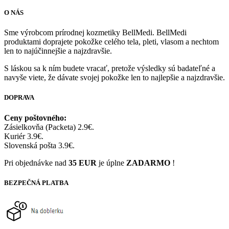
O NÁS
Sme výrobcom prírodnej kozmetiky BellMedi. BellMedi
produktami doprajete pokožke celého tela, pleti, vlasom a nechtom
len to najúčinnejšie a najzdravšie.
S láskou sa k ním budete vracať, pretože výsledky sú badateľné a
navyše viete, že dávate svojej pokožke len to najlepšie a najzdravšie.
DOPRAVA
Ceny poštovného:
Zásielkovňa (Packeta) 2.9€.
Kuriér 3.9€.
Slovenská pošta 3.9€.
Pri objednávke nad
35 EUR
je úplne
ZADARMO
!
BEZPEČNÁ PLATBA