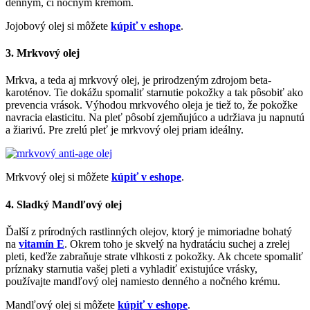
denným, či nočným krémom.
Jojobový olej si môžete
kúpiť v eshope
.
3. Mrkvový olej
Mrkva, a teda aj mrkvový olej, je prirodzeným zdrojom beta-
karoténov. Tie dokážu spomaliť starnutie pokožky a tak pôsobiť ako
prevencia vrások. Výhodou mrkvového oleja je tiež to, že pokožke
navracia elasticitu. Na pleť pôsobí zjemňujúco a udržiava ju napnutú
a žiarivú. Pre zrelú pleť je mrkvový olej priam ideálny.
Mrkvový olej si môžete
kúpiť v eshope
.
4. Sladký Mandľový olej
Ďalší z prírodných rastlinných olejov, ktorý je mimoriadne bohatý
na
vitamín E
. Okrem toho je skvelý na hydratáciu suchej a zrelej
pleti, keďže zabraňuje strate vlhkosti z pokožky. Ak chcete spomaliť
príznaky starnutia vašej pleti a vyhladiť existujúce vrásky,
používajte mandľový olej namiesto denného a nočného krému.
Mandľový olej si môžete
kúpiť v eshope
.