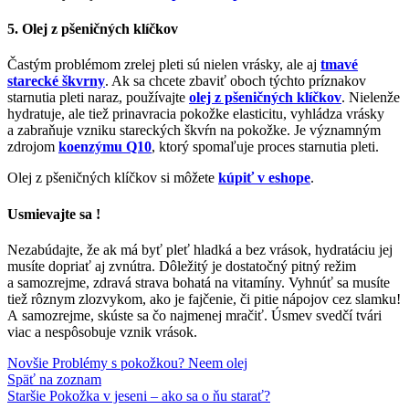
5. Olej z pšeničných klíčkov
Častým problémom zrelej pleti sú nielen vrásky, ale aj
tmavé
starecké škvrny
. Ak sa chcete zbaviť oboch týchto príznakov
starnutia pleti naraz, používajte
olej z pšeničných klíčkov
. Nielenže
hydratuje, ale tiež prinavracia pokožke elasticitu, vyhládza vrásky
a zabraňuje vzniku stareckých škvŕn na pokožke. Je významným
zdrojom
koenzýmu Q10
, ktorý spomaľuje proces starnutia pleti.
Olej z pšeničných klíčkov si môžete
kúpiť v eshope
.
Usmievajte sa !
Nezabúdajte, že ak má byť pleť hladká a bez vrások, hydratáciu jej
musíte dopriať aj zvnútra. Dôležitý je dostatočný pitný režim
a samozrejme, zdravá strava bohatá na vitamíny. Vyhnúť sa musíte
tiež rôznym zlozvykom, ako je fajčenie, či pitie nápojov cez slamku!
A samozrejme, skúste sa čo najmenej mračiť. Úsmev svedčí tvári
viac a nespôsobuje vznik vrások.
Novšie
Problémy s pokožkou? Neem olej
Späť na zoznam
Staršie
Pokožka v jeseni – ako sa o ňu starať?