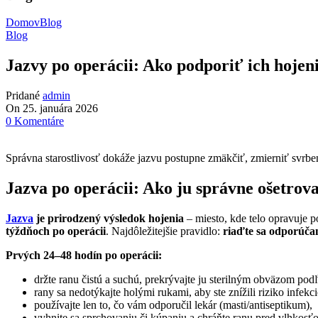
Domov
Blog
Blog
Jazvy po operácii: Ako podporiť ich hojen
Pridané
admin
On 25. januára 2026
0
Komentáre
Správna starostlivosť dokáže jazvu postupne zmäkčiť, zmierniť svrbe
Jazva po operácii: Ako ju správne ošetrov
Jazva
je prirodzený výsledok hojenia
– miesto, kde telo opravuje 
týždňoch po operácii
. Najdôležitejšie pravidlo:
riaďte sa odporúča
Prvých 24–48 hodín po operácii:
držte ranu čistú a suchú, prekrývajte ju sterilným obväzom po
rany sa nedotýkajte holými rukami, aby ste znížili riziko infekci
používajte len to, čo vám odporučil lekár (masti/antiseptikum),
vyhnite sa sprchovaniu či kúpaniu a chráňte ranu pred vlhkosť