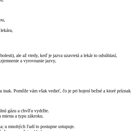
ou,
 lekára,
esti), ale až vtedy, keď je jazva uzavretá a lekár to odsúhlasí,
a zjemnenie a vyrovnanie jazvy,
 inak. Pomôže vám však vedieť, čo je pri hojení bežné a ktoré príznaky
rilnú gázu a chvíľu vydržte.
 miesta a typu zákroku.
a; u mnohých ľudí to postupne ustupuje.