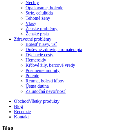
Nechty
Opaľovanie, holenie
Strie, celulitída
Tehotné ženy
Vlasy
Ženské problémy
Ženské prsia
Zdravotné problémy
Bolesť hlavy, uší
Duševné zdravie, aromaterapia
Dýchacie cesty
Hemeroidy
Kŕčové žily, bercové vredy
Posilnenie imunity
Potenie
Reuma, bolesti kĺbov
Ústna dutina
Žaludočná nevoľnosť
Obchod
Všetky produkty
Blog
Recenzie
Kontakt
Blog