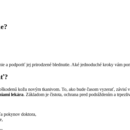
ie?
nie a podporiť jej prirodzené blednutie. Aké jednoduché kroky vám po
ať?
poškodenú kožu novým tkanivom. To, ako bude časom vyzerať, závisí v
niami lekára
. Základom je čistota, ochrana pred podráždením a trpezliv
dľa pokynov doktora,
e,
ou.