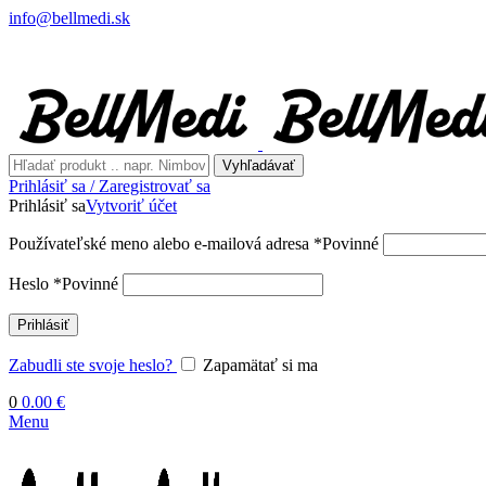
info@bellmedi.sk
Vyhľadávať
Prihlásiť sa / Zaregistrovať sa
Prihlásiť sa
Vytvoriť účet
Používateľské meno alebo e-mailová adresa
*
Povinné
Heslo
*
Povinné
Prihlásiť
Zabudli ste svoje heslo?
Zapamätať si ma
0
0.00
€
Menu