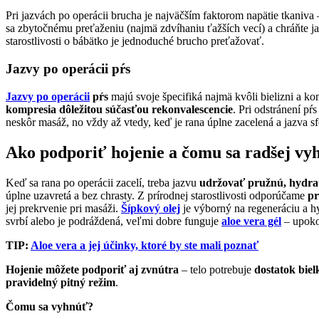
Pri jazvách po operácii brucha je najväčším faktorom napätie tkaniva
sa zbytočnému preťaženiu (najmä zdvíhaniu ťažších vecí) a chráňte j
starostlivosti o bábätko je jednoduché brucho preťažovať.
Jazvy po operácii pŕs
Jazvy po operácii
pŕs
majú svoje špecifiká najmä kvôli bielizni a k
kompresia dôležitou súčasťou rekonvalescencie
. Pri odstránení p
neskôr masáž, no vždy až vtedy, keď je rana úplne zacelená a jazva 
Ako podporiť hojenie a čomu sa radšej vy
Keď sa rana po operácii zacelí, treba jazvu
udržovať pružnú, hydra
úplne uzavretá a bez chrasty. Z prírodnej starostlivosti odporúčame
pr
jej prekrvenie pri masáži.
Šípkový olej
je výborný na regeneráciu a h
svrbí alebo je podráždená, veľmi dobre funguje
aloe vera gél
– upoko
TIP:
Aloe vera a jej účinky, ktoré by ste mali poznať
Hojenie môžete podporiť aj zvnútra
– telo potrebuje
dostatok
biel
pravidelný pitný režim
.
Čomu sa vyhnúť?