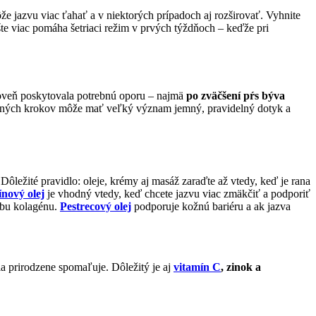
že jazvu viac ťahať a v niektorých prípadoch aj rozširovať. Vyhnite
 ešte viac pomáha šetriaci režim v prvých týždňoch – keďže pri
ároveň poskytovala potrebnú oporu – najmä
po zväčšení pŕs býva
em bežných krokov môže mať veľký význam jemný, pravidelný dotyk a
Dôležité pravidlo: oleje, krémy aj masáž zaraďte až vtedy, keď je rana
ínový olej
je vhodný vtedy, keď chcete jazvu viac zmäkčiť a podporiť
rbu kolagénu.
Pestrecový olej
podporuje kožnú bariéru a ak jazva
ia prirodzene spomaľuje. Dôležitý je aj
vitamín C
, zinok
a