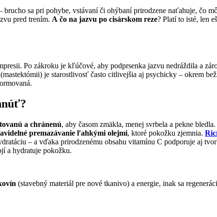
 – brucho sa pri pohybe, vstávaní či ohýbaní prirodzene naťahuje, čo mô
azvu pred trením.
A
čo na jazvu po cisárskom reze
? Platí to isté, len
ompresii. Po zákroku je kľúčové, aby podprsenka jazvu nedráždila a z
ŕs (mastektómii) je starostlivosť často citlivejšia aj psychicky – okr
sformovaná.
hnúť?
tovanú a chránenú
, aby časom zmäkla, menej svrbela a pekne bledla. 
avidelné premazávanie
ľahkými olejmi
, ktoré pokožku zjemnia.
Ric
ydratáciu – a vďaka prirodzenému obsahu vitamínu C podporuje aj tvo
jí a hydratuje pokožku.
kovín
(stavebný materiál pre nové tkanivo) a energie, inak sa regenerác