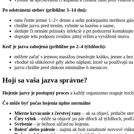
Po odstránení stehov (približne 3–14 dní):
ranu čistite jemne 1–2× denne a sušte poklepaním sterilnou gáz
chráňte jazvu pred trením, vyhnite sa bazénu a saune,
sledujte či nemáte príznaky infekcie a pri podozrení kontaktujte
doprajte telu podporu zvnútra: pitný režim a vyváženú stravu.
Keď je jazva zahojená (približne po 2–4 týždňoch):
môžete začať s jemnou masážou (masírujte krátko, jemne a bez bol
vhodné sú silikónové gély alebo náplasti, ktoré sa používajú n
jazvu chráňte pred slnkom minimálne 6 mesiacov.
Hojí sa vaša jazva správne?
Hojenie jazvy je postupný proces
a každý organizmus reaguje trochu
Čo môže byť počas hojenia úplne normálne
Mierne krvácanie
z čerstvej rany
– ak sa objaví, pritlačte ste
Číry výtok
– môže sa objaviť po pár dňoch až týždňoch, podľa
Svrbenie
– je bežnou súčasťou hojenia.
Bolesť alebo pálenie
– najmä ak boli zasiahnuté nervové vlákn