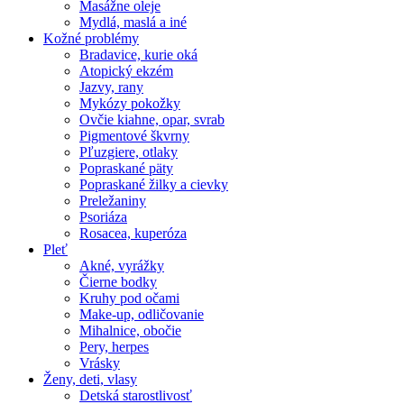
Masážne oleje
Mydlá, maslá a iné
Kožné problémy
Bradavice, kurie oká
Atopický ekzém
Jazvy, rany
Mykózy pokožky
Ovčie kiahne, opar, svrab
Pigmentové škvrny
Pľuzgiere, otlaky
Popraskané päty
Popraskané žilky a cievky
Preležaniny
Psoriáza
Rosacea, kuperóza
Pleť
Akné, vyrážky
Čierne bodky
Kruhy pod očami
Make-up, odličovanie
Mihalnice, obočie
Pery, herpes
Vrásky
Ženy, deti, vlasy
Detská starostlivosť