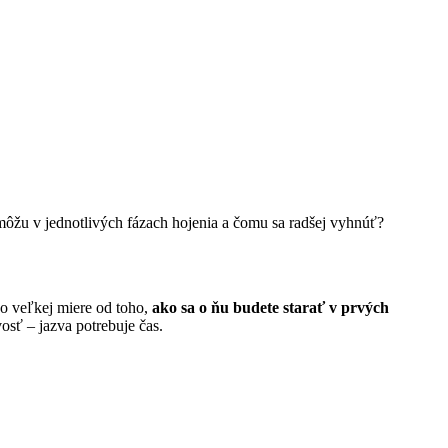
môžu v jednotlivých fázach hojenia a čomu sa radšej vyhnúť?
o veľkej miere od toho,
ako sa o ňu budete starať v prvých
osť – jazva potrebuje čas.