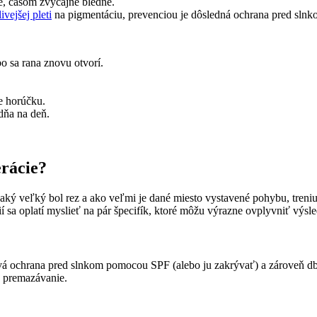
é, časom zvyčajne bledne.
livejšej pleti
na pigmentáciu, prevenciou je dôsledná ochrana pred slnk
bo sa rana znovu otvorí.
te horúčku.
 dňa na deň.
erácie?
 aký veľký bol rez a ako veľmi je dané miesto vystavené pohybu, treniu 
í sa oplatí myslieť na pár špecifík, ktoré môžu výrazne ovplyvniť výsl
ová ochrana pred slnkom pomocou SPF (alebo ju zakrývať) a zároveň dbať
é premazávanie.