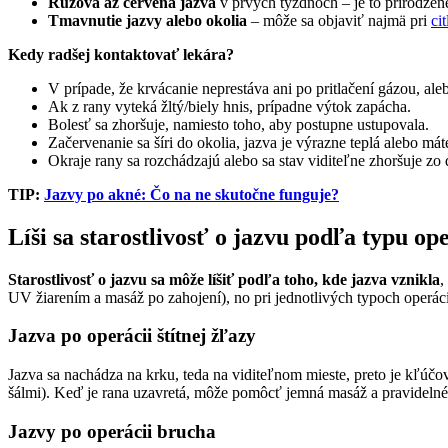
Ružová až červená jazva
v prvých týždňoch – je to prirodzen
Tmavnutie jazvy alebo okolia
– môže sa objaviť najmä pri
cit
Kedy radšej kontaktovať lekára?
V prípade, že krvácanie neprestáva ani po pritlačení gázou, ale
Ak z rany vyteká žltý/biely hnis, prípadne výtok zapácha.
Bolesť sa zhoršuje, namiesto toho, aby postupne ustupovala.
Začervenanie sa šíri do okolia, jazva je výrazne teplá alebo má
Okraje rany sa rozchádzajú alebo sa stav viditeľne zhoršuje zo
TIP:
Jazvy po akné: Čo na ne skutočne funguje?
Líši sa starostlivosť o jazvu podľa typu op
Starostlivosť o jazvu sa môže líšiť podľa toho,
kde jazva vznikla
,
UV žiarením a masáž po zahojení), no pri jednotlivých typoch operáci
Jazva po operácii štítnej žľazy
Jazva sa nachádza na krku, teda na viditeľnom mieste, preto je kľúč
šálmi). Keď je rana uzavretá, môže pomôcť jemná masáž a pravideln
Jazvy po operácii brucha