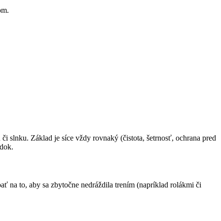
om.
či slnku. Základ je síce vždy rovnaký (čistota, šetrnosť, ochrana pred
edok.
 na to, aby sa zbytočne nedráždila trením (napríklad rolákmi či