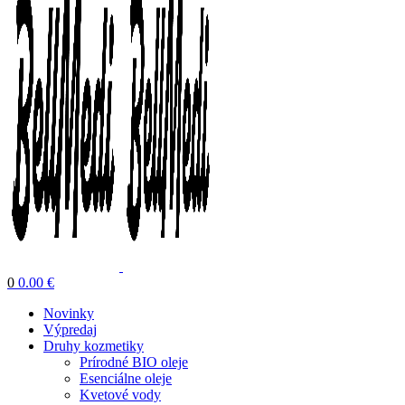
0
0.00
€
Novinky
Výpredaj
Druhy kozmetiky
Prírodné BIO oleje
Esenciálne oleje
Kvetové vody