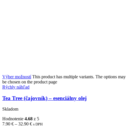
Výber možností
This product has multiple variants. The options may
be chosen on the product page
Rýchly náhľad
Tea Tree (čajovník) – esenciálny olej
Skladom
Hodnotenie
4.68
z 5
7.90
€
–
32.90
€
s DPH