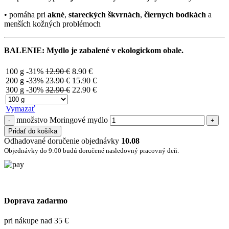
• pomáha pri
akné
,
stareckých škvrnách
,
čiernych bodkách
a
menších kožných problémoch
BALENIE: Mydlo je zabalené v ekologickom obale.
100 g
-31%
12.90
€
8.90
€
200 g
-33%
23.90
€
15.90
€
300 g
-30%
32.90
€
22.90
€
Vymazať
množstvo Moringové mydlo
Pridať do košíka
Odhadované doručenie objednávky
10.08
Objednávky do 9:00 budú doručené nasledovný pracovný deň.
Doprava zadarmo
pri nákupe nad 35 €