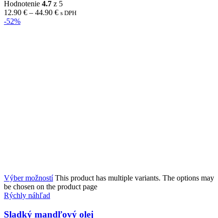
Hodnotenie
4.7
z 5
12.90
€
–
44.90
€
s DPH
-52%
Výber možností
This product has multiple variants. The options may
be chosen on the product page
Rýchly náhľad
Sladký mandľový olej