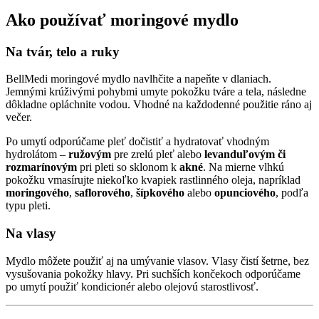
Ako používať moringové mydlo
Na tvár, telo a ruky
BellMedi moringové mydlo navlhčite a napeňte v dlaniach.
Jemnými krúživými pohybmi umyte pokožku tváre a tela, následne
dôkladne opláchnite vodou. Vhodné na každodenné použitie ráno aj
večer.
Po umytí odporúčame pleť dočistiť a hydratovať vhodným
hydrolátom –
ružovým
pre zrelú pleť alebo
levanduľovým či
rozmarínovým
pri pleti so sklonom k
akné
. Na mierne vlhkú
pokožku vmasírujte niekoľko kvapiek rastlinného oleja, napríklad
moringového
,
saflorového
,
šípkového
alebo
opunciového
, podľa
typu pleti.
Na vlasy
Mydlo môžete použiť aj na umývanie vlasov. Vlasy čistí šetrne, bez
vysušovania pokožky hlavy. Pri suchších končekoch odporúčame
po umytí použiť kondicionér alebo olejovú starostlivosť.