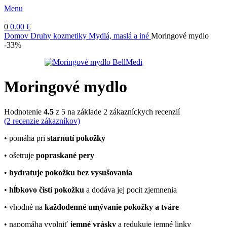
Menu
0
0.00
€
Domov
Druhy kozmetiky
Mydlá, maslá a iné
Moringové mydlo
-33%
Moringové mydlo
Hodnotenie
4.5
z 5 na základe
2
zákazníckych recenzií
(
2
recenzie zákazníkov)
• pomáha pri
starnutí pokožky
• ošetruje
popraskané pery
•
hydratuje pokožku bez vysušovania
•
hĺbkovo čistí pokožku
a dodáva jej pocit zjemnenia
• vhodné na
každodenné umývanie pokožky a tváre
• napomáha vyplniť
jemné vrásky
a redukuje jemné linky