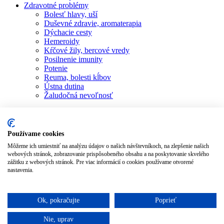
Zdravotné problémy
Bolesť hlavy, uší
Duševné zdravie, aromaterapia
Dýchacie cesty
Hemeroidy
Kŕčové žily, bercové vredy
Posilnenie imunity
Potenie
Reuma, bolesti kĺbov
Ústna dutina
Žaludočná nevoľnosť
Obchod
Všetky produkty
Blog
Recenzie
Používame cookies
Kontakt
Môžeme ich umiestniť na analýzu údajov o našich návštevníkoch, na zlepšenie našich
Prihlásiť sa / Zaregistrovať sa
webových stránok, zobrazovanie prispôsobeného obsahu a na poskytovanie skvelého
zážitku z webových stránok. Pre viac informácií o cookies používame otvorené
Objednávka
nastavenia.
Zatvoriť
Ok, pokračujte
Poprieť
Moringové mydlo
Nie, uprav
Hodnotenie
4.5
z 5