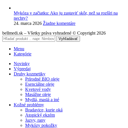
Mykóza v začiatku: Ako ju zastaviť skôr, než sa rozšíri na
nechty?
24. marca 2026
Žiadne komentáre
bellmedi.sk – Všetky práva vyhradené © Copyright 2026
Vyhľadávať
Menu
Kategórie
Novinky
Výpredaj
Druhy kozmetiky
Prírodné BIO oleje
Esenciálne oleje
Kvetové vody
Masážne oleje
Mydlá, maslá a iné
Kožné problémy
Bradavice, kurie oká
Atopický ekzém
Jazvy, rany
Mykózy pokožky