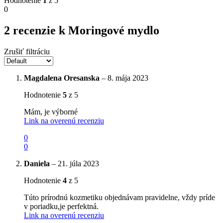
Hodnotenie
1
z 5
0
2 recenzie k
Moringové mydlo
Zrušiť filtráciu
Magdalena Oresanska
–
8. mája 2023
Hodnotenie
5
z 5
Mám, je výborné
Link na overenú recenziu
0
0
Daniela
–
21. júla 2023
Hodnotenie
4
z 5
Túto prírodnú kozmetiku objednávam pravidelne, vždy príde
v poriadku,je perfektná.
Link na overenú recenziu