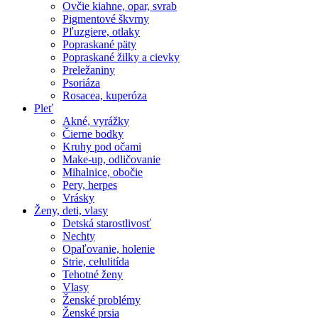
Ovčie kiahne, opar, svrab
Pigmentové škvrny
Pľuzgiere, otlaky
Popraskané päty
Popraskané žilky a cievky
Preležaniny
Psoriáza
Rosacea, kuperóza
Pleť
Akné, vyrážky
Čierne bodky
Kruhy pod očami
Make-up, odličovanie
Mihalnice, obočie
Pery, herpes
Vrásky
Ženy, deti, vlasy
Detská starostlivosť
Nechty
Opaľovanie, holenie
Strie, celulitída
Tehotné ženy
Vlasy
Ženské problémy
Ženské prsia