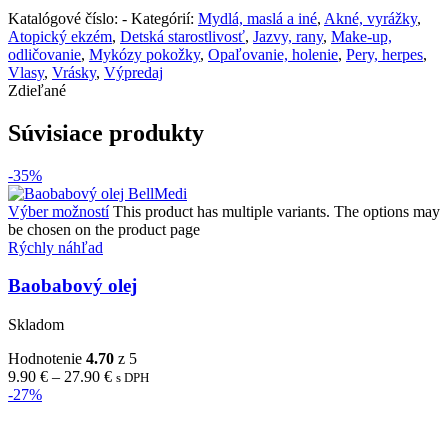
Katalógové číslo:
-
Kategórií:
Mydlá, maslá a iné
,
Akné, vyrážky
,
Atopický ekzém
,
Detská starostlivosť
,
Jazvy, rany
,
Make-up,
odličovanie
,
Mykózy pokožky
,
Opaľovanie, holenie
,
Pery, herpes
,
Vlasy
,
Vrásky
,
Výpredaj
Zdieľané
Súvisiace produkty
-35%
Výber možností
This product has multiple variants. The options may
be chosen on the product page
Rýchly náhľad
Baobabový olej
Skladom
Hodnotenie
4.70
z 5
9.90
€
–
27.90
€
s DPH
-27%