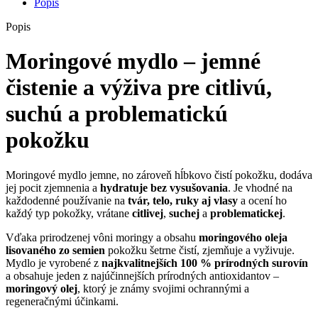
Popis
Popis
Moringové mydlo – jemné
čistenie a výživa pre
citlivú
,
suchú
a
problematickú
pokožku
Moringové mydlo jemne, no zároveň hĺbkovo čistí pokožku, dodáva
jej pocit zjemnenia a
hydratuje bez vysušovania
. Je vhodné na
každodenné používanie na
tvár, telo, ruky aj vlasy
a ocení ho
každý typ pokožky, vrátane
citlivej
,
suchej
a
problematickej
.
Vďaka prirodzenej vôni moringy a obsahu
moringového oleja
lisovaného zo semien
pokožku šetrne čistí, zjemňuje a vyživuje.
Mydlo je vyrobené z
najkvalitnejších 100 % prírodných surovín
a obsahuje jeden z najúčinnejších prírodných antioxidantov –
moringový olej
, ktorý je známy svojimi ochrannými a
regeneračnými účinkami.