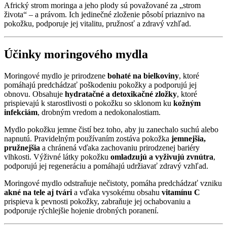
Africký strom moringa a jeho plody sú považované za „strom
života“ – a právom. Ich jedinečné zloženie pôsobí priaznivo na
pokožku, podporuje jej vitalitu, pružnosť a zdravý vzhľad.
Účinky moringového mydla
Moringové mydlo je prirodzene
bohaté na bielkoviny
, ktoré
pomáhajú predchádzať poškodeniu pokožky a podporujú jej
obnovu. Obsahuje
hydratačné a detoxikačné zložky
, ktoré
prispievajú k starostlivosti o pokožku so sklonom ku
kožným
infekciám
, drobným vredom a nedokonalostiam.
Mydlo pokožku jemne čistí bez toho, aby ju zanechalo suchú alebo
napnutú. Pravidelným používaním zostáva pokožka
jemnejšia,
pružnejšia
a chránená vďaka zachovaniu prirodzenej bariéry
vlhkosti. Výživné látky pokožku
omladzujú a vyživujú zvnútra
,
podporujú jej regeneráciu a pomáhajú udržiavať zdravý vzhľad.
Moringové mydlo odstraňuje nečistoty, pomáha predchádzať vzniku
akné na tele aj tvári
a vďaka vysokému obsahu
vitamínu C
prispieva k pevnosti pokožky, zabraňuje jej ochabovaniu a
podporuje rýchlejšie hojenie drobných poranení.