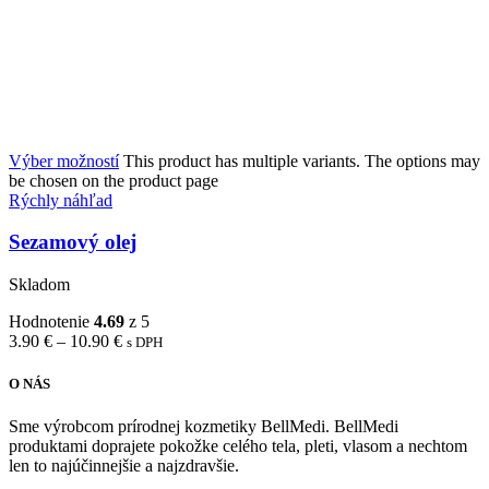
Výber možností
This product has multiple variants. The options may
be chosen on the product page
Rýchly náhľad
Sezamový olej
Skladom
Hodnotenie
4.69
z 5
3.90
€
–
10.90
€
s DPH
O NÁS
Sme výrobcom prírodnej kozmetiky BellMedi. BellMedi
produktami doprajete pokožke celého tela, pleti, vlasom a nechtom
len to najúčinnejšie a najzdravšie.