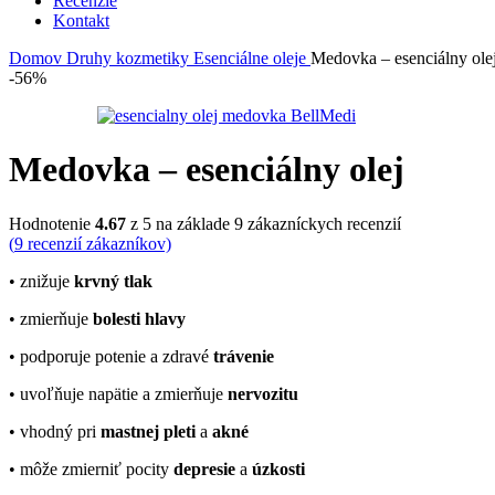
Recenzie
Kontakt
Domov
Druhy kozmetiky
Esenciálne oleje
Medovka – esenciálny ole
-56%
Medovka – esenciálny olej
Hodnotenie
4.67
z 5 na základe
9
zákazníckych recenzií
(
9
recenzií zákazníkov)
• znižuje
krvný tlak
• zmierňuje
bolesti hlavy
• podporuje potenie a zdravé
trávenie
• uvoľňuje napätie a zmierňuje
nervozitu
• vhodný pri
mastnej pleti
a
akné
• môže zmierniť pocity
depresie
a
úzkosti