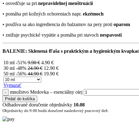
• osvedčuje sa pri
nepravidelnej menštruácii
• pomáha pri kožných ochoreniach napr.
ekzémoch
• používa sa ako ingrediencia do balzamov na pery proti
oparom
• znižuje psychické vypätie a pomáha pri stavoch
nespavosti
BALENIE: Sklenená fľaša s praktickým a hygienickým kvapka
10 ml
-51%
9.90
€
4.90
€
30 ml
-48%
24.90
€
12.90
€
50 ml
-56%
44.90
€
19.90
€
Vymazať
množstvo Medovka – esenciálny olej
Pridať do košíka
Odhadované doručenie objednávky
10.08
Objednávky do 9:00 budú doručené nasledovný pracovný deň.