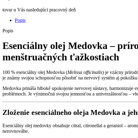
tovar u Vás nasledujúci pracovný deň
Popis
Popis
Esenciálny olej Medovka – prí
menštruačných ťažkostiach
100 % esenciálny olej Medovka (
Melissa officinalis
) je vzácny prírod
je známy svojou schopnosťou pôsobiť na nervový systém aj pokožku
Medovka prináša hlboké upokojenie nervovej sústavy, harmonizuje e
problémoch. Je výnimočná svojou jemnosťou a univerzálnosťou – vhod
Zloženie esenciálneho oleja Medovka a jeh
Esenciálny olej medovky obsahuje citral, citronellal a geraniol – arom
nerovnováhe.