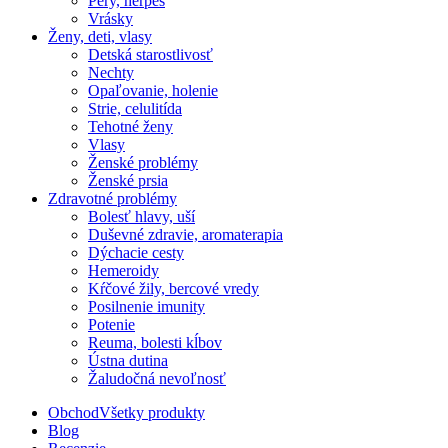
Pery, herpes
Vrásky
Ženy, deti, vlasy
Detská starostlivosť
Nechty
Opaľovanie, holenie
Strie, celulitída
Tehotné ženy
Vlasy
Ženské problémy
Ženské prsia
Zdravotné problémy
Bolesť hlavy, uší
Duševné zdravie, aromaterapia
Dýchacie cesty
Hemeroidy
Kŕčové žily, bercové vredy
Posilnenie imunity
Potenie
Reuma, bolesti kĺbov
Ústna dutina
Žaludočná nevoľnosť
Obchod
Všetky produkty
Blog