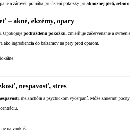
pätie a zároveň pomáha pri čistení pokožky pri
aknóznej pleti
,
seboro
eť – akné, ekzémy, opary
i
. Upokojuje
podráždenú pokožku
, zmierňuje začervenanie a svrben
va ako ingrediencia do balzamov na pery proti oparom.
lokálne.
kosť, nespavosť, stres
nespavosti
, melanchólii a psychickom vyčerpaní. Môže zmierniť pocit
centráciu.
emne na vankúš.