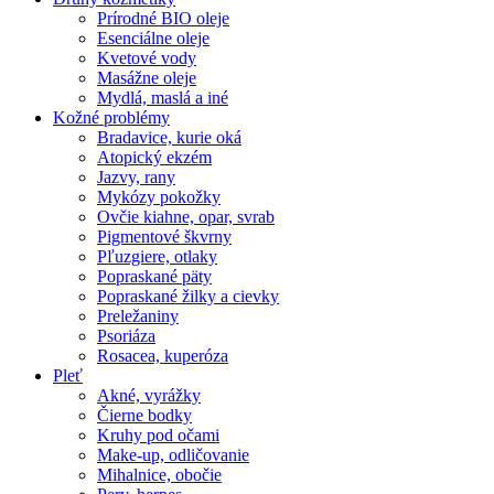
Prírodné BIO oleje
Esenciálne oleje
Kvetové vody
Masážne oleje
Mydlá, maslá a iné
Kožné problémy
Bradavice, kurie oká
Atopický ekzém
Jazvy, rany
Mykózy pokožky
Ovčie kiahne, opar, svrab
Pigmentové škvrny
Pľuzgiere, otlaky
Popraskané päty
Popraskané žilky a cievky
Preležaniny
Psoriáza
Rosacea, kuperóza
Pleť
Akné, vyrážky
Čierne bodky
Kruhy pod očami
Make-up, odličovanie
Mihalnice, obočie