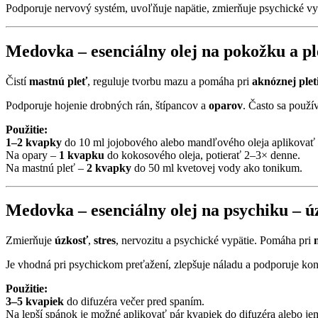
Podporuje nervový systém, uvoľňuje napätie, zmierňuje psychické vy
Medovka – esenciálny olej na pokožku a pl
Čistí
mastnú pleť
, reguluje tvorbu mazu a pomáha pri
aknóznej plet
Podporuje hojenie drobných rán, štípancov a
oparov
. Často sa použí
Použitie:
1–2 kvapky
do 10 ml jojobového alebo mandľového oleja aplikovať 
Na opary –
1 kvapku
do kokosového oleja, potierať 2–3× denne.
Na mastnú pleť –
2 kvapky
do 50 ml kvetovej vody ako tonikum.
Medovka – esenciálny olej na psychiku – úz
Zmierňuje
úzkosť
,
stres
, nervozitu a psychické vypätie. Pomáha pri
Je vhodná pri psychickom preťažení, zlepšuje náladu a podporuje kon
Použitie:
3–5 kvapiek
do difuzéra večer pred spaním.
Na lepší spánok je možné aplikovať pár kvapiek do difuzéra alebo j