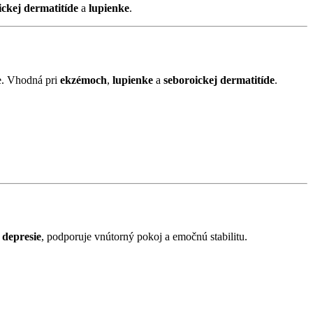
ickej dermatitíde
a
lupienke
.
ie. Vhodná pri
ekzémoch
,
lupienke
a
seboroickej dermatitíde
.
y
depresie
, podporuje vnútorný pokoj a emočnú stabilitu.