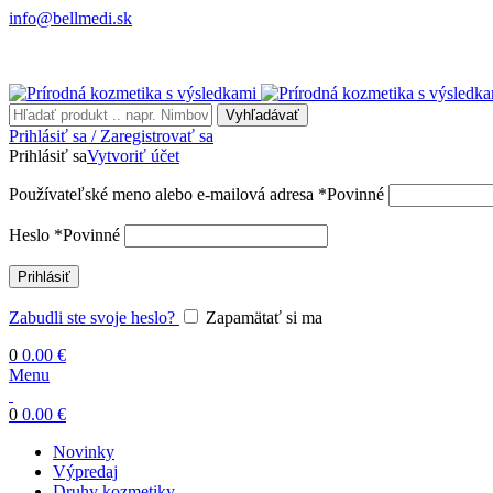
info@bellmedi.sk
Vyhľadávať
Prihlásiť sa / Zaregistrovať sa
Prihlásiť sa
Vytvoriť účet
Používateľské meno alebo e-mailová adresa
*
Povinné
Heslo
*
Povinné
Prihlásiť
Zabudli ste svoje heslo?
Zapamätať si ma
0
0.00
€
Menu
0
0.00
€
Novinky
Výpredaj
Druhy kozmetiky