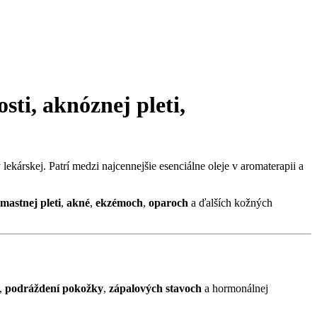
osti
,
aknóznej pleti
,
 lekárskej. Patrí medzi najcennejšie esenciálne oleje v aromaterapii a
mastnej pleti
,
akné
,
ekzémoch
,
oparoch
a ďalších kožných
,
podráždení pokožky
,
zápalových stavoch
a hormonálnej