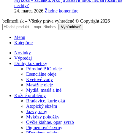
Mykóza v začiatku: Ako ju zastaviť skôr, než sa rozšíri na
nechty?
24. marca 2026
Žiadne komentáre
bellmedi.sk – Všetky práva vyhradené © Copyright 2026
Vyhľadávať
Menu
Kategórie
Novinky
Výpredaj
Druhy kozmetiky
Prírodné BIO oleje
Esenciálne oleje
Kvetové vody
Masážne oleje
Mydlá, maslá a iné
Kožné problémy
Bradavice, kurie oká
Atopický ekzém
Jazvy, rany
Mykózy pokožky
Ovčie kiahne, opar, svrab
Pigmentové škvrny
Pľuzgiere, otlaky