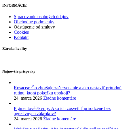
INFORMÁCIE
Spracovanie osobných údajov
Obchodné podmienky
Odstúpenie od zmluvy
Cookies
Kontakt
Záruka kvality
Najnovšie príspevky
Rosacea: Čo zhoršuje začervenanie a ako nastaviť prírodnú
rutinu, ktorá pokožku upokojí?
24. marca 2026
Žiadne komentáre
Pigmentové škvrny: Ako ich zosvetliť prirodzene bez
agresívnych zákrokov?
24. marca 2026
Žiadne komentáre