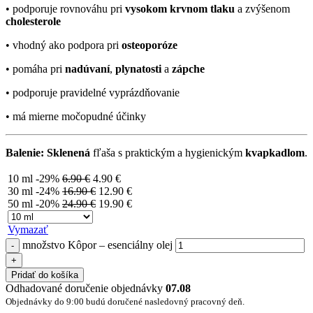
• podporuje rovnováhu pri
vysokom krvnom tlaku
a zvýšenom
cholesterole
• vhodný ako podpora pri
osteoporóze
• pomáha pri
nadúvaní
,
plynatosti
a
zápche
• podporuje pravidelné vyprázdňovanie
• má mierne močopudné účinky
Balenie:
Sklenená
fľaša s praktickým a hygienickým
kvapkadlom
.
10 ml
-29%
6.90
€
4.90
€
30 ml
-24%
16.90
€
12.90
€
50 ml
-20%
24.90
€
19.90
€
Vymazať
množstvo Kôpor – esenciálny olej
Pridať do košíka
Odhadované doručenie objednávky
07.08
Objednávky do 9:00 budú doručené nasledovný pracovný deň.