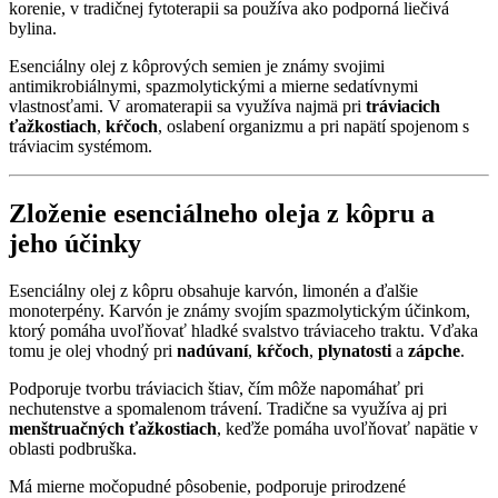
korenie, v tradičnej fytoterapii sa používa ako podporná liečivá
bylina.
Esenciálny olej z kôprových semien je známy svojimi
antimikrobiálnymi, spazmolytickými a mierne sedatívnymi
vlastnosťami. V aromaterapii sa využíva najmä pri
tráviacich
ťažkostiach
,
kŕčoch
, oslabení organizmu a pri napätí spojenom s
tráviacim systémom.
Zloženie esenciálneho oleja z kôpru a
jeho účinky
Esenciálny olej z kôpru obsahuje karvón, limonén a ďalšie
monoterpény. Karvón je známy svojím spazmolytickým účinkom,
ktorý pomáha uvoľňovať hladké svalstvo tráviaceho traktu. Vďaka
tomu je olej vhodný pri
nadúvaní
,
kŕčoch
,
plynatosti
a
zápche
.
Podporuje tvorbu tráviacich štiav, čím môže napomáhať pri
nechutenstve a spomalenom trávení. Tradične sa využíva aj pri
menštruačných ťažkostiach
, keďže pomáha uvoľňovať napätie v
oblasti podbruška.
Má mierne močopudné pôsobenie, podporuje prirodzené