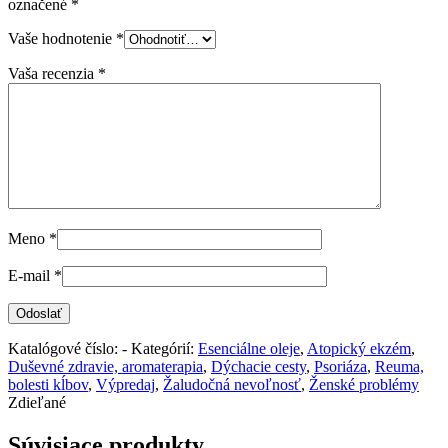
označené
*
Vaše hodnotenie
*
Vaša recenzia
*
Meno
*
E-mail
*
Katalógové číslo:
-
Kategórií:
Esenciálne oleje
,
Atopický ekzém
,
Duševné zdravie, aromaterapia
,
Dýchacie cesty
,
Psoriáza
,
Reuma,
bolesti kĺbov
,
Výpredaj
,
Žaludočná nevoľnosť
,
Ženské problémy
Zdieľané
Súvisiace produkty