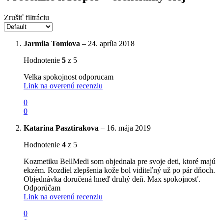
Zrušiť filtráciu
Jarmila Tomiova
–
24. apríla 2018
Hodnotenie
5
z 5
Velka spokojnost odporucam
Link na overenú recenziu
0
0
Katarina Pasztirakova
–
16. mája 2019
Hodnotenie
4
z 5
Kozmetiku BellMedi som objednala pre svoje deti, ktoré majú
ekzém. Rozdiel zlepšenia kože bol viditeľný už po pár dňoch.
Objednávka doručená hneď druhý deň. Max spokojnosť.
Odporúčam
Link na overenú recenziu
0