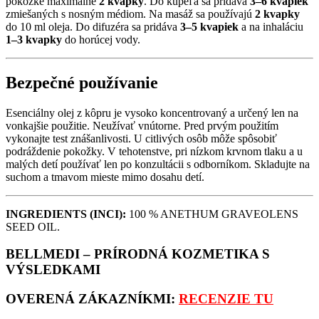
pokožke maximálne
2 kvapky
. Do kúpeľa sa pridáva
3–6 kvapiek
zmiešaných s nosným médiom. Na masáž sa používajú
2 kvapky
do 10 ml oleja. Do difuzéra sa pridáva
3–5 kvapiek
a na inhaláciu
1–3 kvapky
do horúcej vody.
Bezpečné používanie
Esenciálny olej z kôpru je vysoko koncentrovaný a určený len na
vonkajšie použitie. Neužívať vnútorne. Pred prvým použitím
vykonajte test znášanlivosti. U citlivých osôb môže spôsobiť
podráždenie pokožky. V tehotenstve, pri nízkom krvnom tlaku a u
malých detí používať len po konzultácii s odborníkom. Skladujte na
suchom a tmavom mieste mimo dosahu detí.
INGREDIENTS (INCI):
100 % ANETHUM GRAVEOLENS
SEED OIL.
BELLMEDI – PRÍRODNÁ KOZMETIKA S
VÝSLEDKAMI
OVERENÁ ZÁKAZNÍKMI:
RECENZIE TU