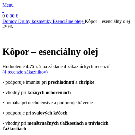
Menu
0
0.00
€
Domov
Druhy kozmetiky
Esenciálne oleje
Kôpor – esenciálny olej
-29%
Kôpor – esenciálny olej
Hodnotenie
4.75
z 5 na základe
4
zákazníckych recenzií
(
4
recenzie zákazníkov)
• podporuje imunitu pri
prechladnutí
a
chrípke
• vhodný pri
kožných ochoreniach
• pomáha pri nechutenstve a podporuje trávenie
• podporuje pri
svalových kŕčoch
• vhodný pri
menštruačných ťažkostiach
a
tráviacich
ťažkostiach