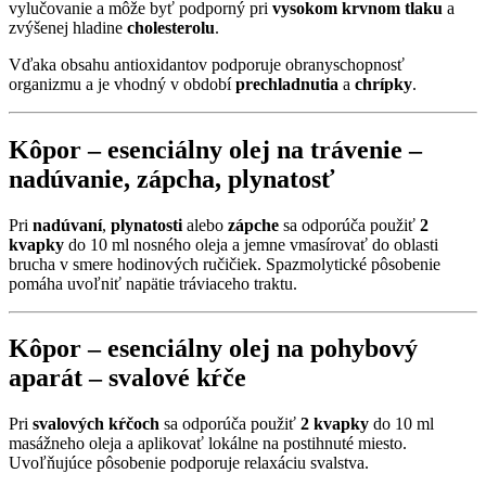
vylučovanie a môže byť podporný pri
vysokom krvnom tlaku
a
zvýšenej hladine
cholesterolu
.
Vďaka obsahu antioxidantov podporuje obranyschopnosť
organizmu a je vhodný v období
prechladnutia
a
chrípky
.
Kôpor – esenciálny olej na trávenie –
nadúvanie
,
zápcha
,
plynatosť
Pri
nadúvaní
,
plynatosti
alebo
zápche
sa odporúča použiť
2
kvapky
do 10 ml nosného oleja a jemne vmasírovať do oblasti
brucha v smere hodinových ručičiek. Spazmolytické pôsobenie
pomáha uvoľniť napätie tráviaceho traktu.
Kôpor – esenciálny olej na pohybový
aparát –
svalové kŕče
Pri
svalových kŕčoch
sa odporúča použiť
2 kvapky
do 10 ml
masážneho oleja a aplikovať lokálne na postihnuté miesto.
Uvoľňujúce pôsobenie podporuje relaxáciu svalstva.