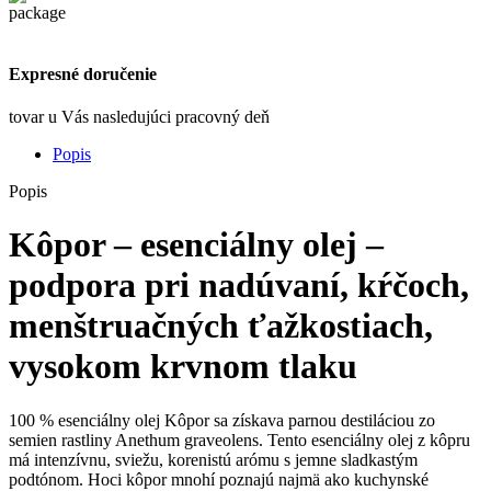
Expresné doručenie
tovar u Vás nasledujúci pracovný deň
Popis
Popis
Kôpor – esenciálny olej –
podpora pri
nadúvaní
,
kŕčoch
,
menštruačných ťažkostiach
,
vysokom krvnom tlaku
100 % esenciálny olej Kôpor sa získava parnou destiláciou zo
semien rastliny Anethum graveolens. Tento esenciálny olej z kôpru
má intenzívnu, sviežu, korenistú arómu s jemne sladkastým
podtónom. Hoci kôpor mnohí poznajú najmä ako kuchynské