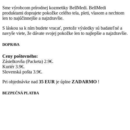
Sme výrobcom prírodnej kozmetiky BellMedi. BellMedi
produktami doprajete pokožke celého tela, pleti, vlasom a nechtom
len to najúčinnejšie a najzdravšie.
S láskou sa k ním budete vracať, pretože výsledky sú badateľné a
navyše viete, že dávate svojej pokožke len to najlepšie a najzdravšie.
DOPRAVA
Ceny poštovného:
Zásielkovňa (Packeta) 2.9€.
Kuriér 3.9€.
Slovenská pošta 3.9€.
Pri objednávke nad
35 EUR
je úplne
ZADARMO
!
BEZPEČNÁ PLATBA