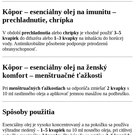
Kôpor – esenciálny olej na imunitu –
prechladnutie
,
chrípka
V období
prechladnutia
alebo
chrípky
je vhodné použiť
3–5
kvapiek
do difuzéra alebo
1–3 kvapky
na inhaláciu do horúcej
vody. Antimikrobiálne pôsobenie podporuje prirodzenú
obranyschopnosť.
Kôpor – esenciálny olej na ženský
komfort –
menštruačné ťažkosti
Pri
menštruačných ťažkostiach
sa odporúča zmiešať
2 kvapky
s
10 ml rastlinného oleja a aplikovať jemnou masážou na podbruško.
Spôsoby použitia
Esenciálny olej je vysoko koncentrovaný a na pokožku sa používa
výhradne riedený –
1–5 kvapiek
na 10 ml nosného oleja, pri citlivej