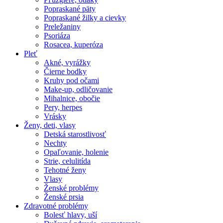
Popraskané päty
Popraskané žilky a cievky
Preležaniny
Psoriáza
Rosacea, kuperóza
Pleť
Akné, vyrážky
Čierne bodky
Kruhy pod očami
Make-up, odličovanie
Mihalnice, obočie
Pery, herpes
Vrásky
Ženy, deti, vlasy
Detská starostlivosť
Nechty
Opaľovanie, holenie
Strie, celulitída
Tehotné ženy
Vlasy
Ženské problémy
Ženské prsia
Zdravotné problémy
Bolesť hlavy, uší