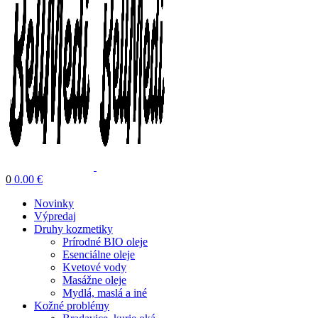
0
0.00
€
Novinky
Výpredaj
Druhy kozmetiky
Prírodné BIO oleje
Esenciálne oleje
Kvetové vody
Masážne oleje
Mydlá, maslá a iné
Kožné problémy