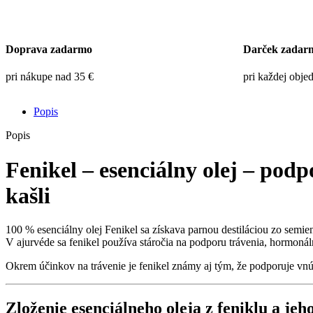
Doprava zadarmo
Darček zadar
pri nákupe nad 35 €
pri každej obje
Popis
Popis
Fenikel – esenciálny olej – pod
kašli
100 % esenciálny olej Fenikel sa získava parnou destiláciou zo semien
V ajurvéde sa fenikel používa stáročia na podporu trávenia, hormoná
Okrem účinkov na trávenie je fenikel známy aj tým, že podporuje v
Zloženie esenciálneho oleja z feniklu a jeh