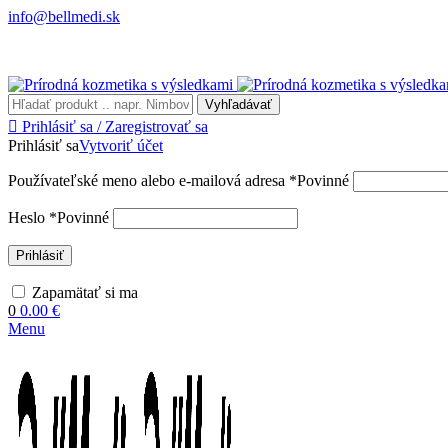
info@bellmedi.sk
Vyhľadávať
Prihlásiť sa / Zaregistrovať sa
Prihlásiť sa
Vytvoriť účet
Používateľské meno alebo e-mailová adresa
*
Povinné
Heslo
*
Povinné
Prihlásiť
Zapamätať si ma
0
0.00
€
Menu