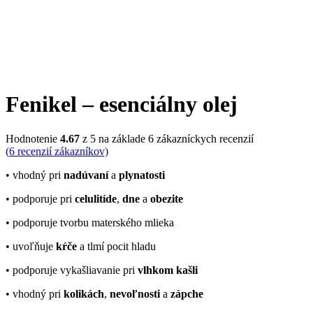
Fenikel – esenciálny olej
Hodnotenie
4.67
z 5 na základe
6
zákazníckych recenzií
(
6
recenzií zákazníkov)
• vhodný pri
nadúvaní
a
plynatosti
• podporuje pri
celulitíde
,
dne
a
obezite
• podporuje tvorbu materského mlieka
• uvoľňuje
kŕče
a tlmí pocit hladu
• podporuje vykašliavanie pri
vlhkom kašli
• vhodný pri
kolikách
,
nevoľnosti
a
zápche