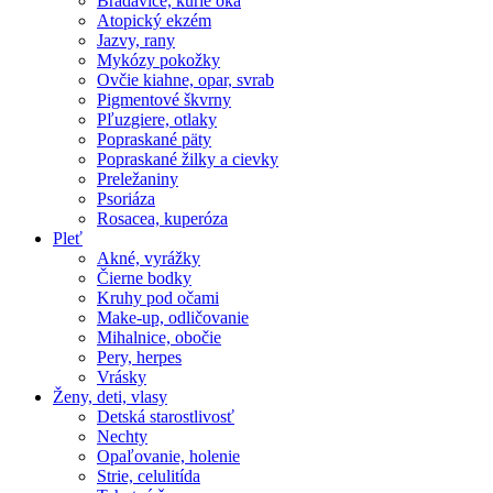
Bradavice, kurie oká
Atopický ekzém
Jazvy, rany
Mykózy pokožky
Ovčie kiahne, opar, svrab
Pigmentové škvrny
Pľuzgiere, otlaky
Popraskané päty
Popraskané žilky a cievky
Preležaniny
Psoriáza
Rosacea, kuperóza
Pleť
Akné, vyrážky
Čierne bodky
Kruhy pod očami
Make-up, odličovanie
Mihalnice, obočie
Pery, herpes
Vrásky
Ženy, deti, vlasy
Detská starostlivosť
Nechty
Opaľovanie, holenie
Strie, celulitída