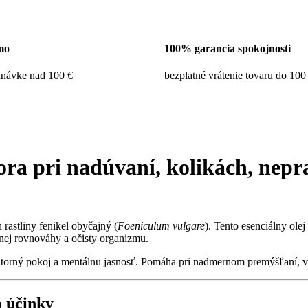
mo
100% garancia spokojnosti
dnávke nad 100 €
bezplatné vrátenie tovaru do 100
pora pri
nadúvaní
,
kolikách
,
nepra
 rastliny fenikel obyčajný (
Foeniculum vulgare
). Tento esenciálny ole
lnej rovnováhy a očisty organizmu.
nútorný pokoj a mentálnu jasnosť. Pomáha pri nadmernom premýšľaní, 
o účinky