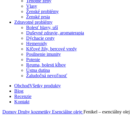
Tehotné ženy
Vlasy
Ženské problémy
Ženské prsia
Zdravotné problémy
Bolesť hlavy, uší
Duševné zdravie, aromaterapia
Dýchacie cesty
Hemeroidy
Kŕčové žily, bercové vredy
Posilnenie imunity
Potenie
Reuma, bolesti kĺbov
Ústna dutina
Žaludočná nevoľnosť
Obchod
Všetky produkty
Blog
Recenzie
Kontakt
Domov
Druhy kozmetiky
Esenciálne oleje
Fenikel – esenciálny olej