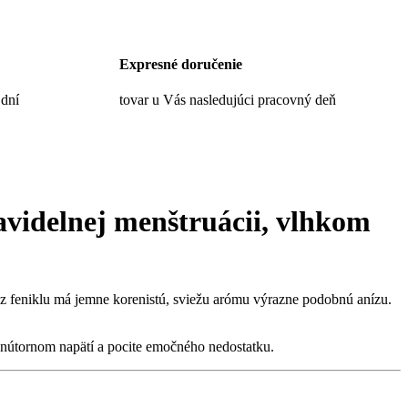
Expresné doručenie
 dní
tovar u Vás nasledujúci pracovný deň
videlnej menštruácii
,
vlhkom
j z feniklu má jemne korenistú, sviežu arómu výrazne podobnú anízu.
vnútornom napätí a pocite emočného nedostatku.