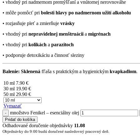
• vhodný pri nadmernom premýšľaní a vnútornej nerovnováhe
• môže pomôcť pri
bolesti hlavy po nadmernom užití alkoholu
• rozjasňuje pleť a zmierňuje
vrásky
• vhodný pri
nepravidelnej menštruácii
a
migrénach
• vhodný pri
kolikách
a
parazitoch
• podporuje detoxikáciu a činnosť sleziny
Balenie:
Sklenená
fľaša s praktickým a hygienickým
kvapkadlom
.
10 ml
7.90
€
30 ml
19.90
€
50 ml
29.90
€
Vymazať
množstvo Fenikel – esenciálny olej
Pridať do košíka
Odhadované doručenie objednávky
11.08
Objednávky do 9:00 budú doručené nasledovný pracovný deň.