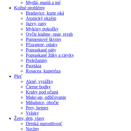
Mydlá, maslá a iné
Kožné problémy
Bradavice, kurie oká
Atopický ekzém
Jazvy, rany
Mykózy pokožky
Ovčie kiahne, opar, svrab
Pigmentové škvrny
Pľuzgiere, otlaky
Popraskané päty
Popraskané žilky a cievky
Preležaniny
Psoriáza
Rosacea, kuperóza
Pleť
Akné, vyrážky
Čierne bodky
Kruhy pod očami
Make-up, odličovanie
Mihalnice, obočie
Pery, herpes
Vrásky
Ženy, deti, vlasy
Detská starostlivosť
Nechty