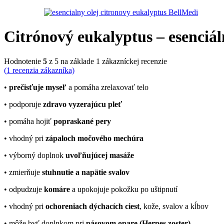
Citrónový eukalyptus – esenciál
Hodnotenie
5
z 5 na základe
1
zákazníckej recenzie
(
1
recenzia zákazníka)
•
prečisťuje myseľ
a pomáha zrelaxovať telo
• podporuje
zdravo vyzerajúcu pleť
• pomáha hojiť
popraskané pery
• vhodný pri
zápaloch močového mechúra
• výborný doplnok
uvoľňujúcej masáže
• zmierňuje
stuhnutie a napätie svalov
• odpudzuje
komáre
a upokojuje pokožku po uštipnutí
• vhodný pri
ochoreniach dýchacích ciest
, kože, svalov a kĺbov
• môže byť doplnkom pri
pásovom opare (Herpes zoster)