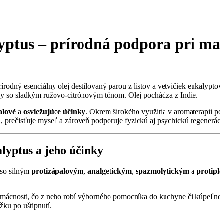
yptus
– prírodná podpora pri
mas
odný esenciálny olej destilovaný parou z listov a vetvičiek eukalyptov
ny so sladkým ružovo-citrónovým tónom. Olej pochádza z Indie.
alové
a
osviežujúce účinky
. Okrem širokého využitia v aromaterapii 
u
, prečisťuje myseľ a zároveň podporuje fyzickú aj psychickú regenerác
alyptus a jeho účinky
 so silným
protizápalovým
,
analgetickým
,
spazmolytickým
a
protip
mácnosti, čo z neho robí výborného pomocníka do kuchyne či kúpeľne
ku po uštipnutí.