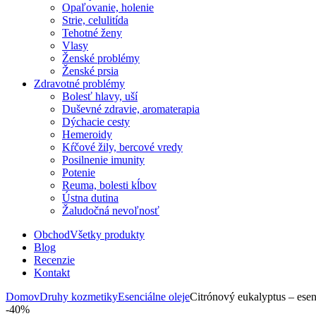
Opaľovanie, holenie
Strie, celulitída
Tehotné ženy
Vlasy
Ženské problémy
Ženské prsia
Zdravotné problémy
Bolesť hlavy, uší
Duševné zdravie, aromaterapia
Dýchacie cesty
Hemeroidy
Kŕčové žily, bercové vredy
Posilnenie imunity
Potenie
Reuma, bolesti kĺbov
Ústna dutina
Žaludočná nevoľnosť
Obchod
Všetky produkty
Blog
Recenzie
Kontakt
Domov
Druhy kozmetiky
Esenciálne oleje
Citrónový eukalyptus – esen
-40%