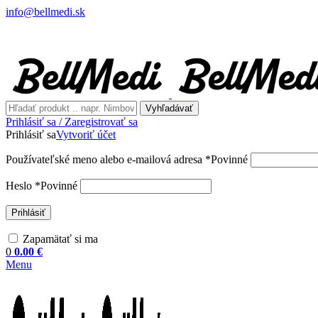
info@bellmedi.sk
Vyhľadávať
Prihlásiť sa / Zaregistrovať sa
Prihlásiť sa
Vytvoriť účet
Používateľské meno alebo e-mailová adresa
*
Povinné
Heslo
*
Povinné
Prihlásiť
Zapamätať si ma
0
0.00
€
Menu