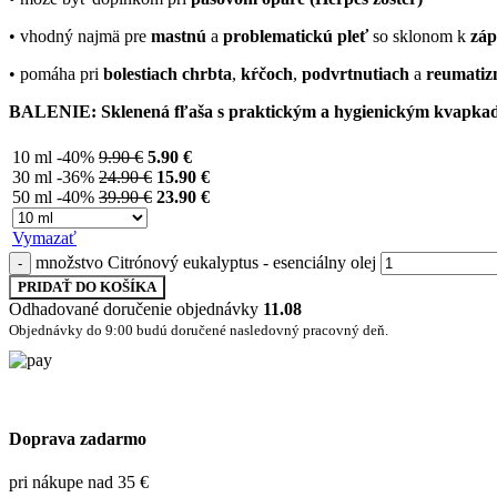
• vhodný najmä pre
mastnú
a
problematickú pleť
so sklonom k
zá
• pomáha pri
bolestiach chrbta
,
kŕčoch
,
podvrtnutiach
a
reumatiz
BALENIE: Sklenená fľaša s praktickým a hygienickým kvapka
10 ml
-40%
9.90
€
5.90
€
30 ml
-36%
24.90
€
15.90
€
50 ml
-40%
39.90
€
23.90
€
Vymazať
množstvo Citrónový eukalyptus - esenciálny olej
PRIDAŤ DO KOŠÍKA
Odhadované doručenie objednávky
11.08
Objednávky do 9:00 budú doručené nasledovný pracovný deň.
Doprava zadarmo
pri nákupe nad 35 €