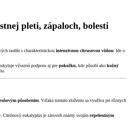
tnej pleti
,
zápaloch
,
bolesti
ých rastlín s charakteristickou
intenzívnou citrusovou vôňou
. Ide o
poskytuje výraznú podporu aj pre
pokožku
, kde pôsobí ako
kožný
iu.
lesňovým pôsobením
. Vďaka tomuto zloženiu sa využíva pri rôznych
. Citrónový eukalyptus je zároveň známy svojím
repelentným