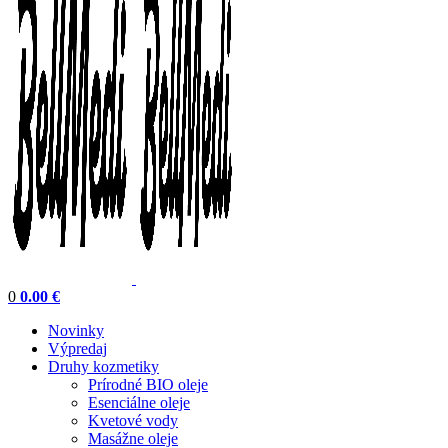
0
0.00
€
Novinky
Výpredaj
Druhy kozmetiky
Prírodné BIO oleje
Esenciálne oleje
Kvetové vody
Masážne oleje