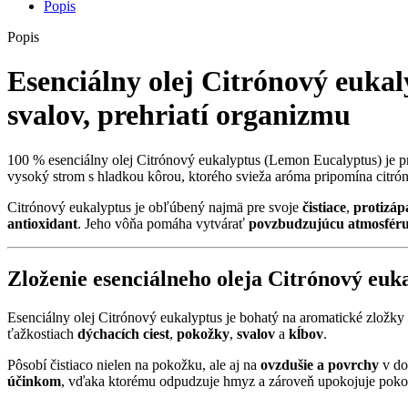
Popis
Popis
Esenciálny olej
Citrónový eukal
svalov
,
prehriatí organizmu
100 % esenciálny olej Citrónový eukalyptus (Lemon Eucalyptus) je prír
vysoký strom s hladkou kôrou, ktorého svieža aróma pripomína citró
Citrónový eukalyptus je obľúbený najmä pre svoje
čistiace
,
protizáp
antioxidant
. Jeho vôňa pomáha vytvárať
povzbudzujúcu atmosfér
Zloženie esenciálneho oleja Citrónový euk
Esenciálny olej Citrónový eukalyptus je bohatý na aromatické zložky
ťažkostiach
dýchacích ciest
,
pokožky
,
svalov
a
kĺbov
.
Pôsobí čistiaco nielen na pokožku, ale aj na
ovzdušie a povrchy
v do
účinkom
, vďaka ktorému odpudzuje hmyz a zároveň upokojuje pokož