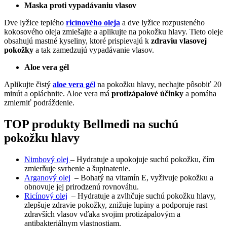
Maska proti vypadávaniu vlasov
Dve lyžice teplého
ricínového oleja
a dve lyžice rozpusteného
kokosového oleja zmiešajte a aplikujte na pokožku hlavy. Tieto oleje
obsahujú mastné kyseliny, ktoré prispievajú k
zdraviu vlasovej
pokožky
a tak zamedzujú vypadávanie vlasov.
Aloe vera gél
Aplikujte čistý
aloe vera gél
na pokožku hlavy, nechajte pôsobiť 20
minút a opláchnite. Aloe vera má
protizápalové účinky
a pomáha
zmierniť podráždenie.
TOP produkty Bellmedi na suchú
pokožku hlavy
Nimbový olej
– Hydratuje a upokojuje suchú pokožku, čím
zmierňuje svrbenie a šupinatenie.
Arganový olej
– Bohatý na vitamín E, vyživuje pokožku a
obnovuje jej prirodzenú rovnováhu.
Ricínový olej
– Hydratuje a zvlhčuje suchú pokožku hlavy,
zlepšuje zdravie pokožky, znižuje lupiny a podporuje rast
zdravších vlasov vďaka svojim protizápalovým a
antibakteriálnym vlastnostiam.