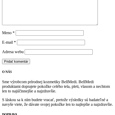
Meno
*
E-mail
*
Adresa webu
O NÁS
Sme výrobcom prírodnej kozmetiky BellMedi. BellMedi
produktami doprajete pokožke celého tela, pleti, vlasom a nechtom
len to najúčinnejšie a najzdravšie.
S láskou sa k ním budete vracať, pretože výsledky sú badateľné a
navyše viete, že dávate svojej pokožke len to najlepšie a najzdravšie.
DOPRAVA