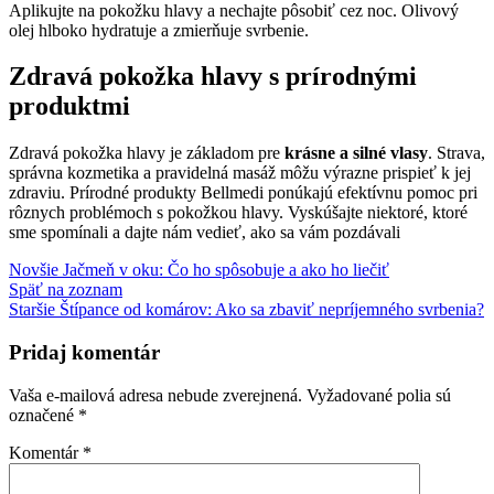
Aplikujte na pokožku hlavy a nechajte pôsobiť cez noc. Olivový
olej hlboko hydratuje a zmierňuje svrbenie.
Zdravá pokožka hlavy s prírodnými
produktmi
Zdravá pokožka hlavy je základom pre
krásne a silné vlasy
. Strava,
správna kozmetika a pravidelná masáž môžu výrazne prispieť k jej
zdraviu. Prírodné produkty Bellmedi ponúkajú efektívnu pomoc pri
rôznych problémoch s pokožkou hlavy. Vyskúšajte niektoré, ktoré
sme spomínali a dajte nám vedieť, ako sa vám pozdávali
Novšie
Jačmeň v oku: Čo ho spôsobuje a ako ho liečiť
Späť na zoznam
Staršie
Štípance od komárov: Ako sa zbaviť nepríjemného svrbenia?
Pridaj komentár
Vaša e-mailová adresa nebude zverejnená.
Vyžadované polia sú
označené
*
Komentár
*