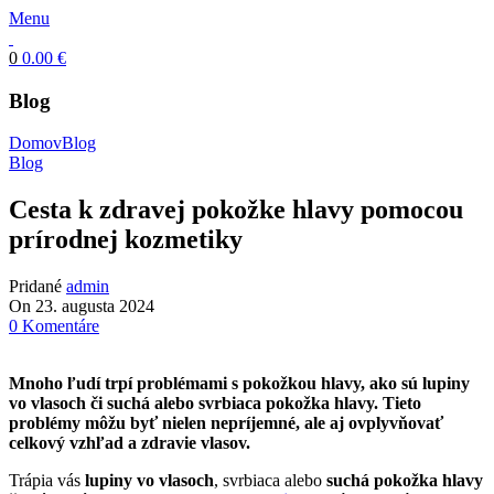
Menu
0
0.00
€
Blog
Domov
Blog
Blog
Cesta k zdravej pokožke hlavy pomocou
prírodnej kozmetiky
Pridané
admin
On 23. augusta 2024
0
Komentáre
Mnoho ľudí trpí problémami s pokožkou hlavy, ako sú lupiny
vo vlasoch či suchá alebo svrbiaca pokožka hlavy. Tieto
problémy môžu byť nielen nepríjemné, ale aj ovplyvňovať
celkový vzhľad a zdravie vlasov.
Trápia vás
lupiny vo vlasoch
, svrbiaca alebo
suchá pokožka hlavy