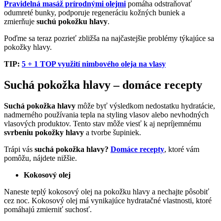
Pravidelná masáž prírodnými olejmi
pomáha odstraňovať
odumreté bunky, podporuje regeneráciu kožných buniek a
zmierňuje
suchú pokožku hlavy
.
Poďme sa teraz pozrieť zbližša na najčastejšie problémy týkajúce sa
pokožky hlavy.
TIP:
5 + 1 TOP využití nimbového oleja na vlasy
Suchá pokožka hlavy – domáce recepty
Suchá pokožka hlavy
môže byť výsledkom nedostatku hydratácie,
nadmerného používania tepla na styling vlasov alebo nevhodných
vlasových produktov. Tento stav môže viesť k aj nepríjemnému
svrbeniu pokožky hlavy
a tvorbe šupiniek.
Trápi vás
suchá pokožka hlavy?
Domáce recepty
, ktoré vám
pomôžu, nájdete nižšie.
Kokosový olej
Naneste teplý kokosový olej na pokožku hlavy a nechajte pôsobiť
cez noc. Kokosový olej má vynikajúce hydratačné vlastnosti, ktoré
pomáhajú zmierniť suchosť.