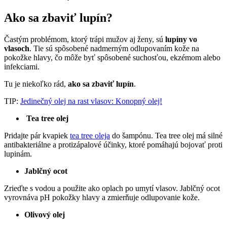
Ako sa zbaviť lupín?
Častým problémom, ktorý trápi mužov aj ženy, sú
lupiny vo
vlasoch
. Tie sú spôsobené nadmerným odlupovaním kože na
pokožke hlavy, čo môže byť spôsobené suchosťou, ekzémom alebo
infekciami.
Tu je niekoľko rád,
ako sa zbaviť lupín
.
TIP:
Jedinečný olej na rast vlasov: Konopný olej!
Tea tree olej
Pridajte pár kvapiek
tea tree oleja
do šampónu. Tea tree olej má silné
antibakteriálne a protizápalové účinky, ktoré pomáhajú bojovať proti
lupinám.
Jablčný ocot
Zrieďte s vodou a použite ako oplach po umytí vlasov. Jablčný ocot
vyrovnáva pH pokožky hlavy a zmierňuje odlupovanie kože.
Olivový olej