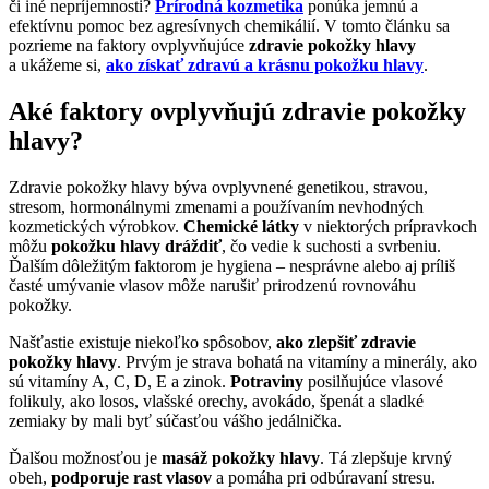
či iné nepríjemnosti?
Prírodná kozmetika
ponúka jemnú a
efektívnu pomoc bez agresívnych chemikálií. V tomto článku sa
pozrieme na faktory ovplyvňujúce
zdravie pokožky hlavy
a ukážeme si,
ako získať zdravú a krásnu pokožku hlavy
.
Aké faktory ovplyvňujú zdravie pokožky
hlavy?
Zdravie pokožky hlavy býva ovplyvnené genetikou, stravou,
stresom, hormonálnymi zmenami a používaním nevhodných
kozmetických výrobkov.
Chemické látky
v niektorých prípravkoch
môžu
pokožku hlavy dráždiť
, čo vedie k suchosti a svrbeniu.
Ďalším dôležitým faktorom je hygiena – nesprávne alebo aj príliš
časté umývanie vlasov môže narušiť prirodzenú rovnováhu
pokožky.
Našťastie existuje niekoľko spôsobov,
ako zlepšiť zdravie
pokožky hlavy
. Prvým je strava bohatá na vitamíny a minerály, ako
sú vitamíny A, C, D, E a zinok.
Potraviny
posilňujúce vlasové
folikuly, ako losos, vlašské orechy, avokádo, špenát a sladké
zemiaky by mali byť súčasťou vášho jedálnička.
Ďalšou možnosťou je
masáž pokožky hlavy
. Tá zlepšuje krvný
obeh,
podporuje rast vlasov
a pomáha pri odbúravaní stresu.