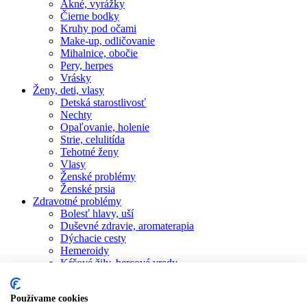
Akné, vyrážky
Čierne bodky
Kruhy pod očami
Make-up, odličovanie
Mihalnice, obočie
Pery, herpes
Vrásky
Ženy, deti, vlasy
Detská starostlivosť
Nechty
Opaľovanie, holenie
Strie, celulitída
Tehotné ženy
Vlasy
Ženské problémy
Ženské prsia
Zdravotné problémy
Bolesť hlavy, uší
Duševné zdravie, aromaterapia
Dýchacie cesty
Hemeroidy
Kŕčové žily, bercové vredy
Posilnenie imunity
Potenie
Používame cookies
Reuma, bolesti kĺbov