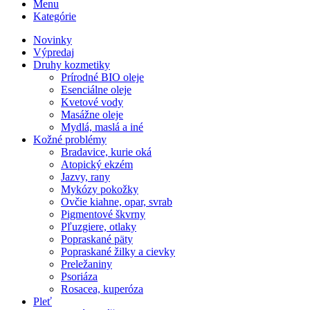
Menu
Kategórie
Novinky
Výpredaj
Druhy kozmetiky
Prírodné BIO oleje
Esenciálne oleje
Kvetové vody
Masážne oleje
Mydlá, maslá a iné
Kožné problémy
Bradavice, kurie oká
Atopický ekzém
Jazvy, rany
Mykózy pokožky
Ovčie kiahne, opar, svrab
Pigmentové škvrny
Pľuzgiere, otlaky
Popraskané päty
Popraskané žilky a cievky
Preležaniny
Psoriáza
Rosacea, kuperóza
Pleť