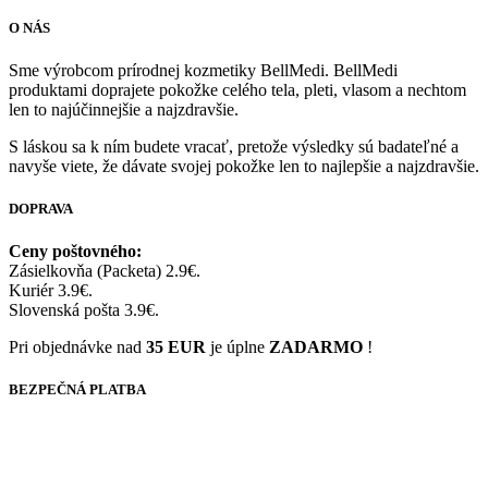
O NÁS
Sme výrobcom prírodnej kozmetiky BellMedi. BellMedi
produktami doprajete pokožke celého tela, pleti, vlasom a nechtom
len to najúčinnejšie a najzdravšie.
S láskou sa k ním budete vracať, pretože výsledky sú badateľné a
navyše viete, že dávate svojej pokožke len to najlepšie a najzdravšie.
DOPRAVA
Ceny poštovného:
Zásielkovňa (Packeta) 2.9€.
Kuriér 3.9€.
Slovenská pošta 3.9€.
Pri objednávke nad
35 EUR
je úplne
ZADARMO
!
BEZPEČNÁ PLATBA