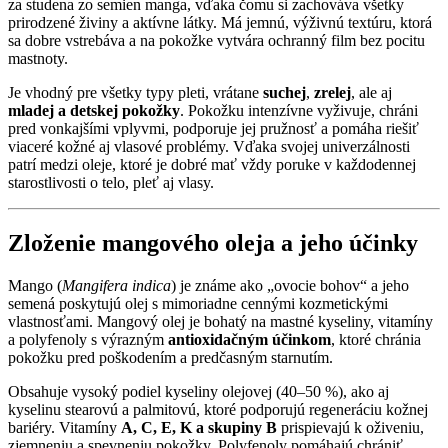
za studena zo semien manga, vďaka čomu si zachováva všetky
prirodzené živiny a aktívne látky. Má jemnú, výživnú textúru, ktorá
sa dobre vstrebáva a na pokožke vytvára ochranný film bez pocitu
mastnoty.
Je vhodný pre všetky typy pleti, vrátane
suchej
,
zrelej
, ale aj
mladej a detskej pokožky
. Pokožku intenzívne vyživuje, chráni
pred vonkajšími vplyvmi, podporuje jej pružnosť a pomáha riešiť
viaceré kožné aj vlasové problémy. Vďaka svojej univerzálnosti
patrí medzi oleje, ktoré je dobré mať vždy poruke v každodennej
starostlivosti o telo, pleť aj vlasy.
Zloženie mangového oleja a jeho účinky
Mango (
Mangifera indica
) je známe ako „ovocie bohov“ a jeho
semená poskytujú olej s mimoriadne cennými kozmetickými
vlastnosťami. Mangový olej je bohatý na mastné kyseliny, vitamíny
a polyfenoly s výrazným
antioxidačným účinkom
, ktoré chránia
pokožku pred poškodením a predčasným starnutím.
Obsahuje vysoký podiel kyseliny olejovej (40–50 %), ako aj
kyselinu stearovú a palmitovú, ktoré podporujú regeneráciu kožnej
bariéry. Vitamíny
A, C, E, K a skupiny B
prispievajú k oživeniu,
zjemneniu a spevneniu pokožky. Polyfenoly pomáhajú chrániť