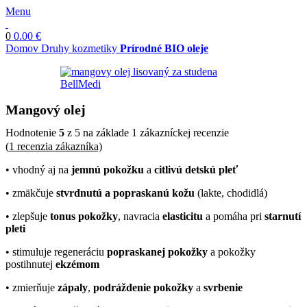
Menu
0
0.00
€
Domov
Druhy kozmetiky
Prírodné BIO oleje
Mangový olej
Hodnotenie
5
z 5 na základe
1
zákazníckej recenzie
(
1
recenzia zákazníka)
• vhodný aj na
jemnú pokožku
a
citlivú detskú pleť
• zmäkčuje
stvrdnutú a popraskanú kožu
(lak­te, chodidlá)
• zlepšuje
tonus pokožky
, navracia
elasticitu
a pomáha pri
starnutí
pleti
• stimuluje regeneráciu
popraskanej pokožky
a pokožky
postihnutej
ekzémom
• zmierňuje
zápaly
,
podráždenie pokožky
a
svrbenie