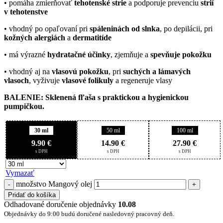
• pomáha zmierňovať
tehotenské strie
a podporuje prevenciu
strií
v tehotenstve
• vhodný po opaľovaní pri
spáleninách od slnka
, po depilácii, pri
kožných alergiách
a
dermatitíde
• má výrazné
hydratačné účinky
, zjemňuje a
spevňuje pokožku
• vhodný aj na
vlasovú pokožku
, pri
suchých a lámavých
vlasoch
, vyživuje
vlasové folikuly
a regeneruje vlasy
BALENIE: Sklenená fľaša s praktickou a hygienickou
pumpičkou.
30 ml
50 ml
100 ml
9.90
€
14.90
€
27.90
€
Vymazať
množstvo Mangový olej
Pridať do košíka
Odhadované doručenie objednávky
10.08
Objednávky do 9:00 budú doručené nasledovný pracovný deň.