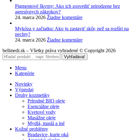
Pigmentové škvrny: Ako ich zosvetliť prirodzene bez
agresívnych zákrokov?
24. marca 2026
Žiadne komentáre
Mykóza v začiatku: Ako ju zastaviť skôr, než sa rozšíri na
nechty?
24. marca 2026
Žiadne komentáre
bellmedi.sk – Všetky práva vyhradené © Copyright 2026
Vyhľadávať
Menu
Kategórie
Novinky
Výpredaj
Druhy kozmetiky
Prírodné BIO oleje
Esenciálne oleje
Kvetové vody
Masážne oleje
Mydlá, maslá a iné
Kožné problémy
Bradavice, kurie oká