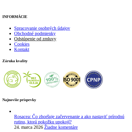
INFORMÁCIE
Spracovanie osobných údajov
Obchodné podmienky
Odstúpenie od zmluvy
Cookies
Kontakt
Záruka kvality
Najnovšie príspevky
Rosacea: Čo zhoršuje začervenanie a ako nastaviť prírodnú
rutinu, ktorá pokožku upokojí?
24. marca 2026
Žiadne komentáre