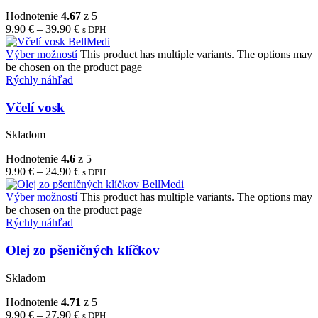
Hodnotenie
4.67
z 5
9.90
€
–
39.90
€
s DPH
Výber možností
This product has multiple variants. The options may
be chosen on the product page
Rýchly náhľad
Včelí vosk
Skladom
Hodnotenie
4.6
z 5
9.90
€
–
24.90
€
s DPH
Výber možností
This product has multiple variants. The options may
be chosen on the product page
Rýchly náhľad
Olej zo pšeničných klíčkov
Skladom
Hodnotenie
4.71
z 5
9.90
€
–
27.90
€
s DPH