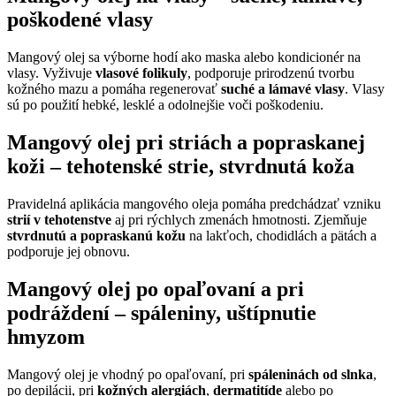
poškodené vlasy
Mangový olej sa výborne hodí ako maska alebo kondicionér na
vlasy. Vyživuje
vlasové folikuly
, podporuje prirodzenú tvorbu
kožného mazu a pomáha regenerovať
suché a lámavé vlasy
. Vlasy
sú po použití hebké, lesklé a odolnejšie voči poškodeniu.
Mangový olej pri striách a popraskanej
koži –
tehotenské strie
,
stvrdnutá koža
Pravidelná aplikácia mangového oleja pomáha predchádzať vzniku
strií v tehotenstve
aj pri rýchlych zmenách hmotnosti. Zjemňuje
stvrdnutú a popraskanú kožu
na lakťoch, chodidlách a pätách a
podporuje jej obnovu.
Mangový olej po opaľovaní a pri
podráždení –
spáleniny
,
uštípnutie
hmyzom
Mangový olej je vhodný po opaľovaní, pri
spáleninách od slnka
,
po depilácii, pri
kožných alergiách
,
dermatitíde
alebo po