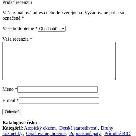
Pridať recenziu
Vaša e-mailová adresa nebude zverejnená.
Vyžadované polia sú
označené
*
Vaše hodnotenie
*
Vaša recenzia
*
Meno
*
E-mail
*
Katalógové číslo:
-
Kategórií:
Atopický ekzém
,
Detská starostlivosť
,
Druhy
kozmetiky
,
Opaľovanie, holenie
,
Popraskané päty
,
Prírodné BIO