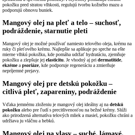
pokožku pred stratou vlhkosti, regulujú tvorbu kožného mazu a
podporujú obnovu buniek.
Mangový olej na pleť a telo –
suchosť
,
podráždenie
,
starnutie pleti
Mangový olej je možné používať namiesto telového oleja, krému na
ruky či pleťového krému. Najlepšie sa aplikuje po sprche na ešte
mierne vlhkú pokožku, kde pomáha udržať hydratáciu, zjemňuje
pokožku a zlepšuje jej
elasticitu
. Je vhodný aj pri
dermatitíde
,
ekzéme
a
psoriáze
, kde podporuje regeneráciu a zmierňuje
nepríjemné prejavy.
Mangový olej pre detskú pokožku –
citlivá pleť
,
zapareniny
,
podráždenie
Vďaka jemnému zloženiu je mangový olej ideálny aj na
detskú
pokožku
alebo pre ľudí s precitlivenosťou na bežné krémy. Slúži
ako prirodzená alternatíva telových mliek a masiel, pokožku chráni a
udržiava ju vláčnu a hebkú.
Mangový olej na vlasy –
suché
,
lámavé
,