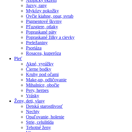
Atopický ekzém
Jazvy, rany
Mykózy pokožky
Ovčie kiahne, opar, svrab
Pigmentové škvrny
Pľuzgiere, otlaky
Popraskané päty
Popraskané žilky a cievky
Preležaniny
Psoriáza
Rosacea, kuperóza
Pleť
Akné, vyrážky
Čierne bodky
Kruhy pod očami
Make-up, odličovanie
Mihalnice, obočie
Pery, herpes
Vrásky
Ženy, deti, vlasy
Detská starostlivosť
Nechty
Opaľovanie, holenie
Strie, celulitída
Tehotné ženy