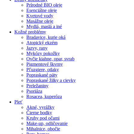
Prírodné BIO oleje
Esenciálne oleje
Kvetové vody
Masážne oleje
Mydlá, maslá a iné
Kožné problémy
Bradavice, kurie oká
Atopický ekzém
Jazvy, rany
Mykózy pokožky
Ovčie kiahne, opar, svrab
Pigmentové škvrny
Pľuzgiere, otlaky
Popraskané päty
Popraskané žilky a cievky
Preležaniny
Psoriáza
Rosacea, kuperóza
Pleť
Akné, vyrážky
Čierne bodky
Kruhy pod očami
Make-up, odličovanie
Mihalnice, obočie