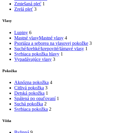
Zmiešaná pleť
1
Zrelá pleť
3
Vlasy
Lupiny
6
Mastné vlasy
Mastné vlasy
4
Psoriáza a seborea na vlasovej pokožke
3
Suché/krehké/krepovité/lámavé vlasy
1
Svrbiaca pokožka hlavy
1
Vypadávajúce vlasy
3
Pokožka
Aknózna pokožka
4
Citlivá pokožka
3
Detská pokožka
1
Spálená po opaľovaní
1
Suchá pokožka
2
Svrbiaca pokožka
2
Vôňa
Bylinná
9