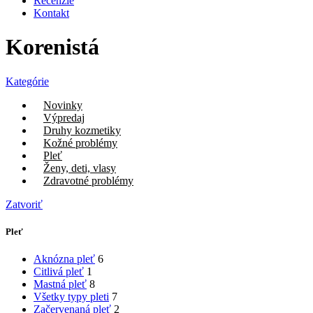
Recenzie
Kontakt
Korenistá
Kategórie
Novinky
Výpredaj
Druhy kozmetiky
Kožné problémy
Pleť
Ženy, deti, vlasy
Zdravotné problémy
Zatvoriť
Pleť
Aknózna pleť
6
Citlivá pleť
1
Mastná pleť
8
Všetky typy pleti
7
Začervenaná pleť
2