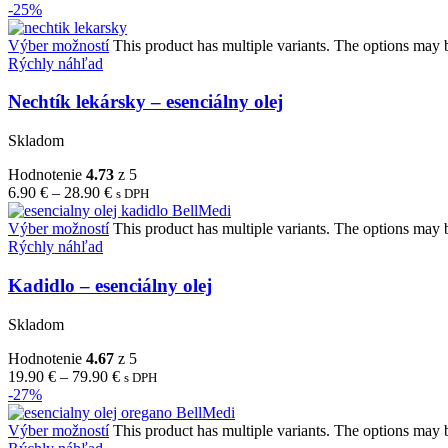
-25%
Výber možností
This product has multiple variants. The options may
Rýchly náhľad
Nechtík lekársky – esenciálny olej
Skladom
Hodnotenie
4.73
z 5
6.90
€
–
28.90
€
s DPH
Výber možností
This product has multiple variants. The options may
Rýchly náhľad
Kadidlo – esenciálny olej
Skladom
Hodnotenie
4.67
z 5
19.90
€
–
79.90
€
s DPH
-27%
Výber možností
This product has multiple variants. The options may