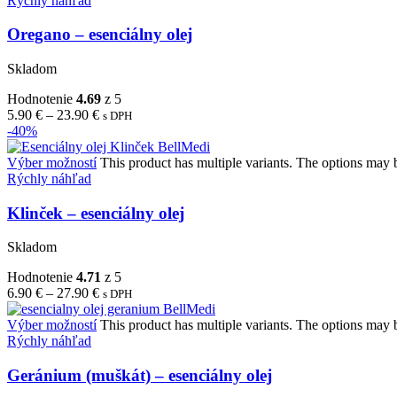
Rýchly náhľad
Oregano – esenciálny olej
Skladom
Hodnotenie
4.69
z 5
5.90
€
–
23.90
€
s DPH
-40%
Výber možností
This product has multiple variants. The options may
Rýchly náhľad
Klinček – esenciálny olej
Skladom
Hodnotenie
4.71
z 5
6.90
€
–
27.90
€
s DPH
Výber možností
This product has multiple variants. The options may
Rýchly náhľad
Geránium (muškát) – esenciálny olej