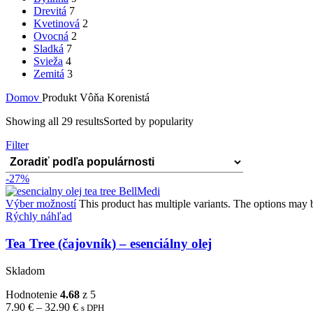
Drevitá
7
Kvetinová
2
Ovocná
2
Sladká
7
Svieža
4
Zemitá
3
Domov
Produkt Vôňa
Korenistá
Showing all 29 results
Sorted by popularity
Filter
-27%
Výber možností
This product has multiple variants. The options may
Rýchly náhľad
Tea Tree (čajovník) – esenciálny olej
Skladom
Hodnotenie
4.68
z 5
7.90
€
–
32.90
€
s DPH