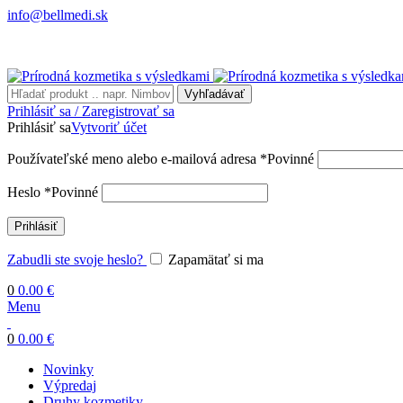
info@bellmedi.sk
Vyhľadávať
Prihlásiť sa / Zaregistrovať sa
Prihlásiť sa
Vytvoriť účet
Používateľské meno alebo e-mailová adresa
*
Povinné
Heslo
*
Povinné
Prihlásiť
Zabudli ste svoje heslo?
Zapamätať si ma
0
0.00
€
Menu
0
0.00
€
Novinky
Výpredaj
Druhy kozmetiky