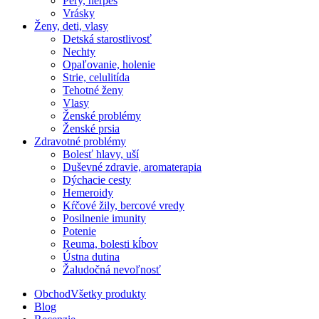
Pery, herpes
Vrásky
Ženy, deti, vlasy
Detská starostlivosť
Nechty
Opaľovanie, holenie
Strie, celulitída
Tehotné ženy
Vlasy
Ženské problémy
Ženské prsia
Zdravotné problémy
Bolesť hlavy, uší
Duševné zdravie, aromaterapia
Dýchacie cesty
Hemeroidy
Kŕčové žily, bercové vredy
Posilnenie imunity
Potenie
Reuma, bolesti kĺbov
Ústna dutina
Žaludočná nevoľnosť
Obchod
Všetky produkty
Blog