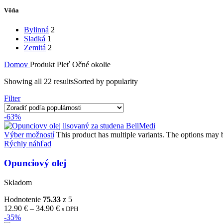
Vôňa
Bylinná
2
Sladká
1
Zemitá
2
Domov
Produkt Pleť
Očné okolie
Showing all 22 results
Sorted by popularity
Filter
-63%
Výber možností
This product has multiple variants. The options may
Rýchly náhľad
Opunciový olej
Skladom
Hodnotenie
75.33
z 5
12.90
€
–
34.90
€
s DPH
-35%