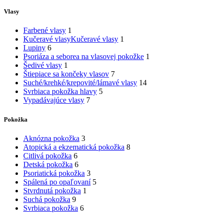
Vlasy
Farbené vlasy
1
Kučeravé vlasy
Kučeravé vlasy
1
Lupiny
6
Psoriáza a seborea na vlasovej pokožke
1
Šedivé vlasy
1
Štiepiace sa končeky vlasov
7
Suché/krehké/krepovité/lámavé vlasy
14
Svrbiaca pokožka hlavy
5
Vypadávajúce vlasy
7
Pokožka
Aknózna pokožka
3
Atopická a ekzematická pokožka
8
Citlivá pokožka
6
Detská pokožka
6
Psoriatická pokožka
3
Spálená po opaľovaní
5
Stvrdnutá pokožka
1
Suchá pokožka
9
Svrbiaca pokožka
6