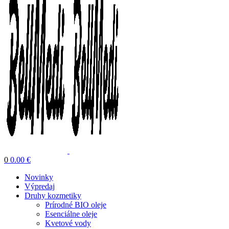
0
0.00
€
Novinky
Výpredaj
Druhy kozmetiky
Prírodné BIO oleje
Esenciálne oleje
Kvetové vody